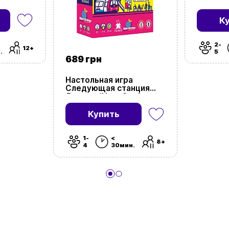
(The Co
К
2-
12+
.
5
689 грн
Настольная игра
Следующая станция
Лондон (Next Station:
London)
Купить
1-
<
8+
4
30мин.