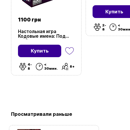
(Codenames)
Купить
1100 грн
2-
<
8
30мин
Настольная игра
Кодовые имена: Под
глубоким прикрытием
(18+) (Codenames: Deep
Undercover)
Купить
4-
<
8+
8
30мин.
Просматривали раньше