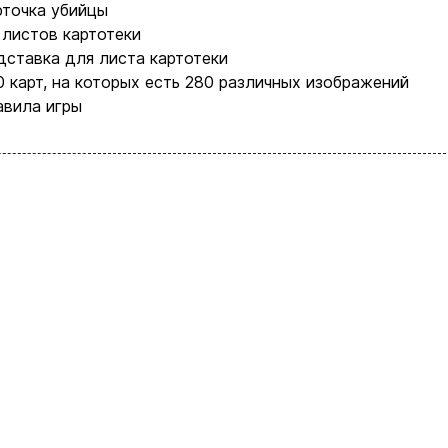
рточка убийцы
 листов картотеки
дставка для листа картотеки
0 карт, на которых есть 280 различных изображений
авила игры
Ввойти
Регистрация
Бренды
Доставка и оплата