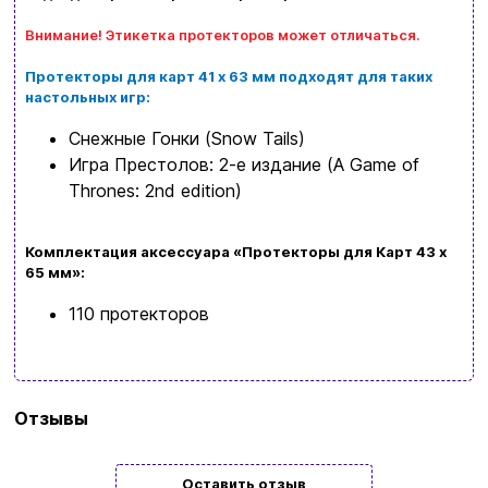
Заказать звонок
Внимание! Этикетка протекторов может отличаться.
kubix.boardgames@gmail.com
Протекторы для карт 41 х 63 мм подходят для таких
настольных игр:
Язык сайта:
Снежные Гонки (Snow Tails)
UAㅤ
RU
Игра Престолов: 2-е издание (A Game of
Thrones: 2nd edition)
Комплектация аксессуара «Протекторы для Карт 43 х
65 мм»:
110 протекторов
Бренд
Tower
Отзывы
Rex
Язык
Украинский
Оставить отзыв