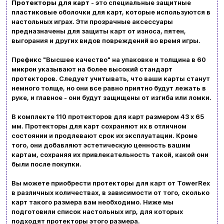
Протекторы для карт
- это специальные защитные
пластиковые оболочки для карт, которые используются в
настольных играх. Эти прозрачные аксессуары
Ввойти
Регистрация
предназначены для защиты карт от износа, пятен,
выгорания и других видов повреждений во время игры.
Бренды
Префикс "Высшее качество" на упаковке и толщина в 60
микрон указывают на более высокий стандарт
протекторов. Следует учитывать, что ваши карты станут
Доставка и оплата
немного толще, но они все равно приятно будут лежать в
руке, и главное - они будут защищены от изгиба или ломки.
Новости и статьи
В комплекте 110 протекторов для карт размером 43 х 65
Возврат и обмен товаров
мм. Протекторы для карт сохраняют их в отличном
Ваша корзина сейчас пуста
состоянии и продлевают срок их эксплуатации. Кроме
Политика конфиденциальности
того, они добавляют эстетическую ценность вашим
картам, сохраняя их привлекательность такой, какой они
Просмотрите ассортимент нашего магазина и
Контакты
были после покупки.
вы обязательно найдете что-нибудь
Вы можете приобрести протекторы для карт от TowerRex
интересное
в различных количествах, в зависимости от того, сколько
+380996393746
карт такого размера вам необходимо. Ниже мы
подготовили список настольных игр, для которых
+380634324164
подходят протекторы этого размера.