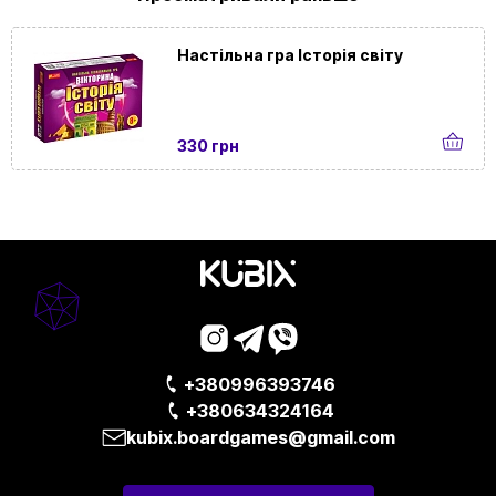
Настільна гра Історія світу
330 грн
+380996393746
+380634324164
kubix.boardgames@gmail.com