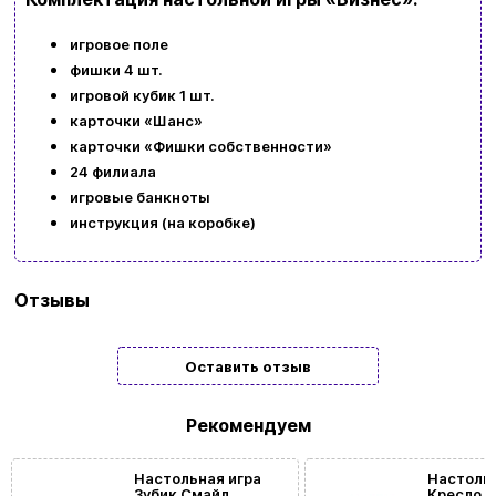
игровое поле
фишки 4 шт.
игровой кубик 1 шт.
карточки «Шанс»
карточки «Фишки собственности»
24 филиала
игровые банкноты
инструкция (на коробке)
Бренд
Strateg
Отзывы
Язык
Украинский
| Языковонезависимая
Оставить отзыв
Количество
2 | 3 | 4
игроков
Рекомендуем
Возрастная
6 | 7 | 8 | 9 | 10 | 11 | 12+
Настольная игра
Настольн
Зубик Смайл
Кресло б