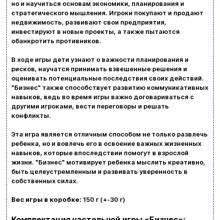
но и научиться основам экономики, планирования и
стратегического мышления. Игроки покупают и продают
Новости и статьи
недвижимость, развивают свои предприятия,
инвестируют в новые проекты, а также пытаются
Возврат и обмен товаров
Ваша корзина сейчас пуста
обанкротить противников.
Политика конфиденциальности
В ходе игры дети узнают о важности планирования и
рисков, научатся принимать взвешенные решения и
Просмотрите ассортимент нашего магазина и
Контакты
оценивать потенциальные последствия своих действий.
вы обязательно найдете что-нибудь
"Бизнес" также способствует развитию коммуникативных
навыков, ведь во время игры важно договариваться с
интересное
другими игроками, вести переговоры и решать
+380996393746
конфликты.
+380634324164
Эта игра является отличным способом не только развлечь
ребенка, но и вовлечь его в освоение важных жизненных
Заказать звонок
навыков, которые впоследствии помогут в взрослой
жизни. "Бизнес" мотивирует ребенка мыслить креативно,
kubix.boardgames@gmail.com
быть целеустремленным и развивать уверенность в
собственных силах.
Язык сайта:
Вес игры в коробке:
150 г (+-30 г)
UAㅤ
RU
Комплектация настольной игры «Бизнес»: