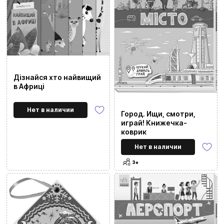
Дізнайся хто найвищий
в Африці
Нет в наличии
Город. Ищи, смотри,
играй! Книжечка-
коврик
Нет в наличии
3+