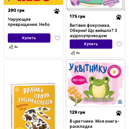
290 грн
175 грн
Чарующие
превращения. Небо
Витівки фокусника.
Оберни! Що вийшло? З
аудіосупроводом
Купить
Купить
3+
3+
129 грн
В цветнике. Моя книга-
раскладка