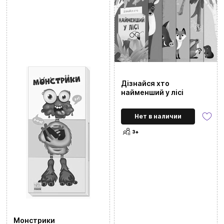
Дізнайся хто
найменший у лісі
Нет в наличии
3+
Монстрики