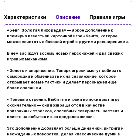
Ввойти
Регистрация
Характеристики
Описание
Правила игры
Бренды
«Бенг! Золотая лихорадка»
— яркое дополнение к
всемирно известной карточной игре «Бэнг!», которое
можно сочетать с базовой игрой и другими расширениями.
Доставка и оплата
В нем вас ждут восемь новых персонажей и два свежих
Новости и статьи
игровых механизма:
Возврат и обмен товаров
Ваша корзина сейчас пуста
• Золото и снаряжение. Теперь игроки смогут собирать
самородки и обменивать их на снаряжение, которое
Политика конфиденциальности
открывает новые тактики и делает персонажей еще
более опасными.
Просмотрите ассортимент нашего магазина и
Контакты
вы обязательно найдете что-нибудь
• Теневые стрелки. Выбитые игроки не покидают игру
окончательно — они возвращаются в качестве
интересное
призрачных стрелков, способных совершать шествия и
+380996393746
влиять на события из-за пределов жизни.
+380634324164
Это дополнение добавляет больше динамики, интриги и
неожиданных поворотов, делая классические дуэли в