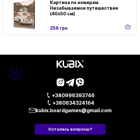
Картина по номерам
Для
Для лагеря | Домашние | В офис
Незабываемое путешествие
событий и
(40х50 см)
локаций
256 грн
+380996393746
+380634324164
kubix.boardgames@gmail.com
Остались вопросы?