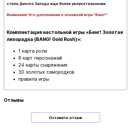
Заказать звонок
стиле Дикого Запада еще более увлекательными.
kubix.boardgames@gmail.com
Внимание! Это дополнение к основной игре "Бенг!"
Язык сайта:
Комплектация настольной игры «Бенг! Золотая
UAㅤ
RU
лихорадка (BANG! Gold Rush
)»:
1 карта роли
8 карт персонажей
24 карты снаряжения
30 золотых самородков
правила игры
Бренд
Geekach Games
Отзывы
Язык
Украинский
Оставить отзыв
Количество
4 | 5 | 6 | 7