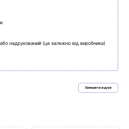
ик
 або надрукований (це залежно від виробника)
ово знайдете
Залишити відгук