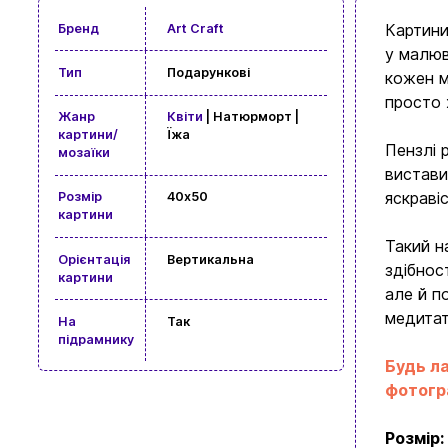
Картини
Бренд
Art Craft
у малюв
Тип
Подарункові
кожен м
просто 
Жанр
Квіти
| Натюрморт |
картини/
Їжа
Пензлі 
мозаїки
вистави
яскраві
Розмір
40x50
картини
Такий н
Орієнтація
Вертикальна
здібнос
картини
але й п
медитат
На
Так
підрамнику
Будь ла
фотогра
Розмір