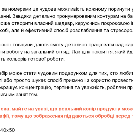
 за номерами це чудова можливість кожному поринути у 
анні. Завдяки детально пронумерованим контурам на ба
оже створити власний шедевр, керуючись покроковою і
хобі, але й ефективний спосіб розслаблення та стресор
різної товщини дають змогу детально працювати над карт
ти роботу на загальний огляд. Лак для покриття, який йде
сть кольорів готової роботи.
абір може стати чудовим подарунком для тих, хто любит
ті або просто шукає спосіб приємно і з користю провести 
окращує концентрацію, терпіння та уважність, роблячи 
Вхід
Реєстрація
ивним заняттям.
ска, майте на увазі, що реальний колір продукту мож
Бренди
фії, тому що зображення піддаються обробці перед ти
Доставка та оплата
:
40х50