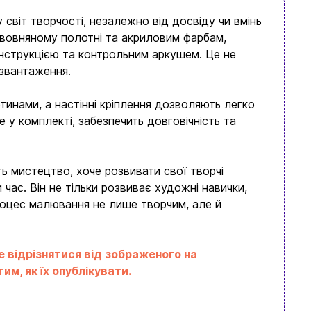
світ творчості, незалежно від досвіду чи вмінь
вовняному полотні та акриловим фарбам,
нструкцією та контрольним аркушем. Це не
озвантаження.
инами, а настінні кріплення дозволяють легко
 у комплекті, забезпечить довговічність та
ь мистецтво, хоче розвивати свої творчі
час. Він не тільки розвиває художні навички,
процес малювання не лише творчим, але й
е відрізнятися від зображеного на
м, як їх опублікувати.