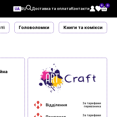
0
0
Доставка та оплата
Контакти
UA
ㅤRU
ті
Головоломки
Книги та комікси
йна
За тарифами
Відділення
перевізника
За тарифами
Поштомат