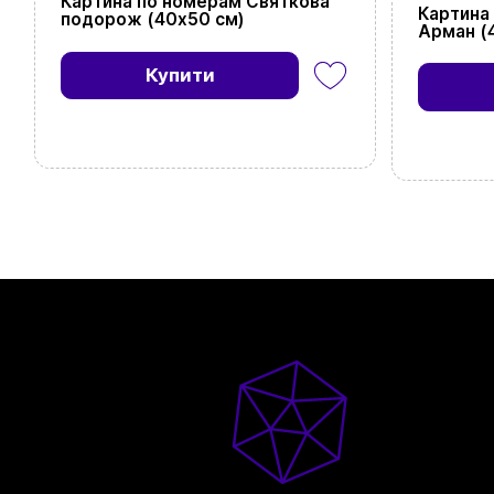
Картина по номерам Святкова
Картина
подорож (40х50 см)
Арман (
Купити