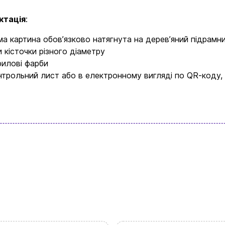
Новини та статті
ктація
:
Повернення та обмін товарів
ма картина обовʼязково натягнута на деревʼяний підрамн
и кісточки різного діаметру
Ваш кошик зараз порожній
рилові фарби
Політика конфіденційності
нтрольний лист або в електронному вигляді по QR-коду,
Контакти
асортимент нашого магазину і ви обовʼязк
щось цікавеньке
+380996393746
+380634324164
Замовити дзвінок
kubix.boardgames@gmail.com