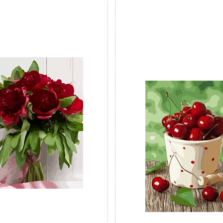
Мова сайту:
UA
ㅤRU
н