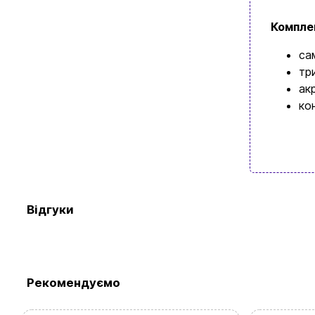
Компле
са
тр
ак
ко
Перегляньте 
Відгуки
Рекомендуємо