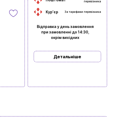
перевізника
Курʼєр
За тарифами перевізника
Відправка у день замовлення
при замовленні до 14:30,
окрім вихідних
Детальніше