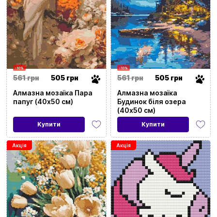
-10%
-10%
561 грн
505 грн
561 грн
505 грн
Алмазна мозаїка Пара
Алмазна мозаїка
папуг (40х50 см)
Будинок біля озера
(40х50 см)
Купити
Купити
Акція
Акція