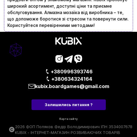
широкий асортимент, доступні ціни та приємне
обслуговування. Алмазна мозаїка від виробника – те,
що допоможе боротися зі стресом та повернути сили.
Користуйтеся перевіреними методами!
+380996393746
+380634324164
kubix.boardgames@gmail.com
Залишились питання ?
Карта сайту
2026 ФОП Поляков Федір Володимирович ІПН 3534007678
KUBIX - ІНТЕРНЕТ-МАГАЗИН РОЗВИВАЮЧИХ ТОВАРІВ