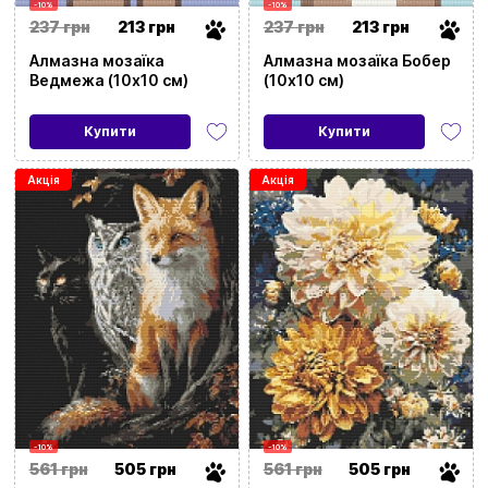
-10%
-10%
237 грн
213 грн
237 грн
213 грн
Алмазна мозаїка
Алмазна мозаїка Бобер
Ведмежа (10х10 см)
(10х10 см)
Купити
Купити
Акція
Акція
-10%
-10%
561 грн
505 грн
561 грн
505 грн