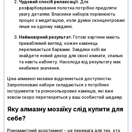
Чудовий спосіб релаксації.
Для
розфарбовування полотна потрібно приділяти
увагу деталям. Власники наборів порівнюють
процес з медитацією, коли думки сконцентровані
лише на одному завданні.
Неймовірний результат.
Готові картини мають
привабливий вигляд: кожен камінець
переливається барвами. Завдяки хобі ви
знайдете новий декор для своєї кімнати, спальні
та навіть кабінету. Насолода від результату має
неабияке значення.
Ціна алмазної мозаїки відрізняється доступністю.
Запропоновані набори складаються з потрібних
інструментів та різнокольорових камінців, які вже
зовсім скоро перетворяться у ваш особистий шедевр.
Яку алмазну мозаїку слід купити для
себе?
Різноманітний асортимент – це перевага для тих, хто