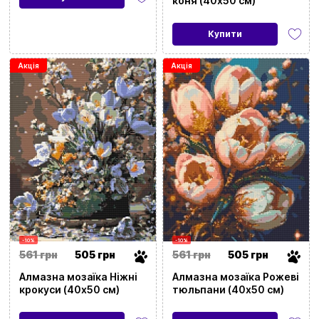
коня (40х50 см)
Купити
Акція
Акція
-10%
-10%
561 грн
505 грн
561 грн
505 грн
Алмазна мозаїка Ніжні
Алмазна мозаїка Рожеві
крокуси (40х50 см)
тюльпани (40х50 см)