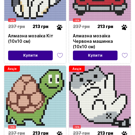
-10%
-10%
237 грн
213 грн
237 грн
213 грн
Алмазна мозаїка Кіт
Алмазна мозаїка
(10х10 см)
Червона машинка
(10х10 см)
Купити
Купити
Акція
Акція
-10%
-10%
237 грн
213 грн
237 грн
213 грн