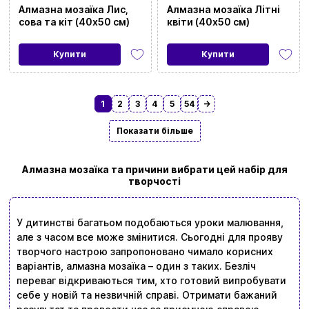
Алмазна мозаїка Лис,
Алмазна мозаїка Літні
сова та кіт (40х50 см)
квіти (40х50 см)
Купити
Купити
1
2
3
4
5
54
→
Показати більше
Алмазна мозаїка та причини вибрати цей набір для
творчості
У дитинстві багатьом подобаються уроки малювання,
але з часом все може змінитися. Сьогодні для прояву
творчого настрою запропоновано чимало корисних
варіантів, алмазна мозаїка – один з таких. Безліч
переваг відкриваються тим, хто готовий випробувати
себе у новій та незвичній справі. Отримати бажаний