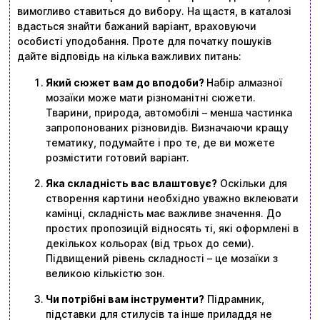
вимогливо ставиться до вибору. На щастя, в каталозі
вдасться знайти бажаний варіант, враховуючи
особисті уподобання. Проте для початку пошуків
дайте відповідь на кілька важливих питань:
Який сюжет вам до вподоби?
Набір алмазної
мозаїки може мати різноманітні сюжети.
Тварини, природа, автомобілі – менша частинка
запропонованих різновидів. Визначаючи кращу
тематику, подумайте і про те, де ви можете
розмістити готовий варіант.
Яка складність вас влаштовує?
Оскільки для
створення картини необхідно уважно вклеювати
камінці, складність має важливе значення. До
простих пропозицій відносять ті, які оформлені в
декількох кольорах (від трьох до семи).
Підвищений рівень складності – це мозаїки з
великою кількістю зон.
Чи потрібні вам інструменти?
Підрамник,
підставки для стилусів та інше приладдя не