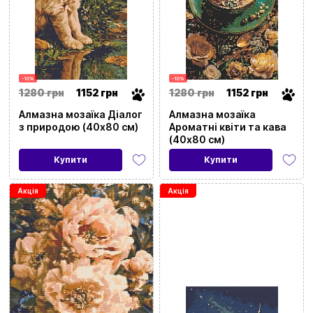
-10%
-10%
1280 грн
1152 грн
1280 грн
1152 грн
Алмазна мозаїка Діалог
Алмазна мозаїка
з природою (40х80 см)
Ароматні квіти та кава
(40х80 см)
Купити
Купити
Акція
Акція