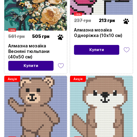
-10%
237 грн
213 грн
Алмазна мозаїка
-10%
Одноріжка (10х10 см)
561 грн
505 грн
Алмазна мозаїка
Купити
Весняні тюльпани
(40х50 см)
Купити
Акція
Акція