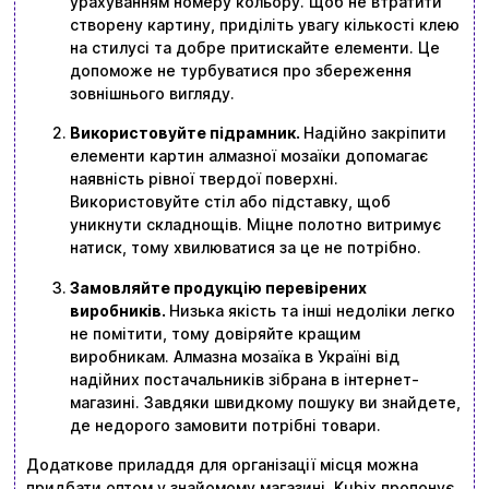
урахуванням номеру кольору. Щоб не втратити
створену картину, приділіть увагу кількості клею
на стилусі та добре притискайте елементи. Це
допоможе не турбуватися про збереження
зовнішнього вигляду.
Використовуйте підрамник.
Надійно закріпити
елементи картин алмазної мозаїки допомагає
наявність рівної твердої поверхні.
Використовуйте стіл або підставку, щоб
уникнути складнощів. Міцне полотно витримує
натиск, тому хвилюватися за це не потрібно.
Замовляйте продукцію перевірених
виробників.
Низька якість та інші недоліки легко
не помітити, тому довіряйте кращим
виробникам. Алмазна мозаїка в Україні від
надійних постачальників зібрана в інтернет-
магазині. Завдяки швидкому пошуку ви знайдете,
де недорого замовити потрібні товари.
Додаткове приладдя для організації місця можна
придбати оптом у знайомому магазині. Kubix пропонує