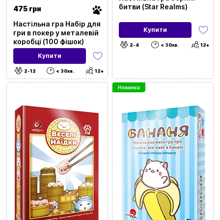
битви (Star Realms)
475 грн
Настільна гра Набір для
Купити
гри в покер у металевій
коробці (100 фішок)
2-4
< 30хв.
12+
Купити
2-12
< 30хв.
12+
Новинка