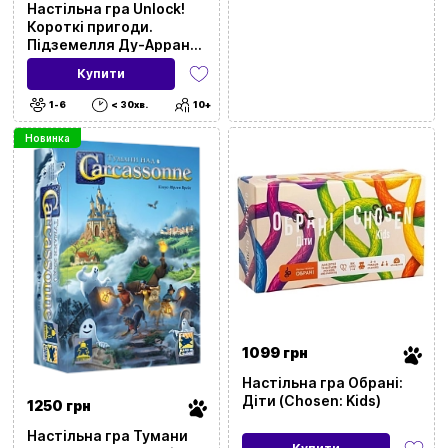
Настільна гра Unlock!
Короткі пригоди.
Підземелля Ду-Аррана
(Unlock!: Short
Купити
Adventures. Doo-Arann's
Dungeon)
1-6
< 30хв.
10+
Новинка
1099 грн
Настільна гра Обрані:
Діти (Chosen: Kids)
1250 грн
Настільна гра Тумани