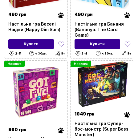
490 грн
490 грн
Настільна гра Веселі
Настільна гра Бананя
Наїдки (Happy Dim Sum)
(Bananya: The Card
Game)
Купити
Купити
2-5
< 30хв.
8+
2-4
< 30хв.
8+
Новинка
Новинка
1849 грн
Настільна гра Супер-
бос-монстр (Super Boss
980 грн
Monster)