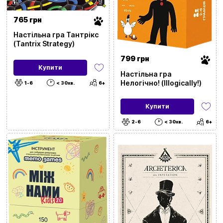
Час гри
765 грн
Жанр
Настільна гра Тантрікс
(Tantrix Strategy)
Для кого
799 грн
Купити
Тип
Настільна гра
Нелогічно! (Illogically!)
1-6
< 30хв.
6+
Для подій та локацій
Купити
З чим
2-6
< 30хв.
6+
Для розвитку
Місто
Застосувати фільтри