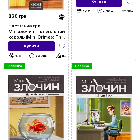
Купити
4-12
< 30хв.
18+
260 грн
Настільна гра
Мінізлочин. Потоплений
король (Mini Crimes: The
Drowned King)
Купити
1-8
< 30хв.
8+
Новинка
Новинка