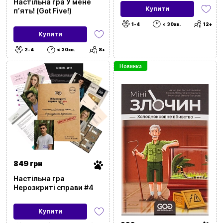
Настільна гра У мене
Купити
пʼять! (Got Five!)
1-4
< 30хв.
12+
Купити
2-4
< 30хв.
8+
Новинка
849 грн
Настільна гра
Нерозкриті справи #4
Купити