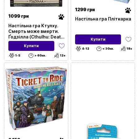
1299 грн
1099 грн
Настільна гра Пліткарка
Настільна гра Ктулху.
Смерть може вмерти.
Ґодзілла (Cthulhu: Death
Купити
May Die. Godzilla Vs
Купити
Cthulhu)
4-12
< 30хв.
18+
1-5
> 60хв.
12+