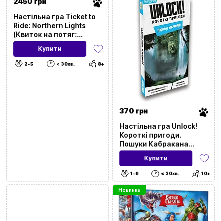
2450 грн
Настільна гра Ticket to
Ride: Northern Lights
(Квиток на потяг:
Північне сяйво)
Купити
2-5
< 30хв.
8+
370 грн
Настільна гра Unlock!
Короткі пригоди.
Пошуки Кабракана
(Unlock!: Short
Купити
Adventures. In Pursuit of
Cabrakan)
1-6
< 30хв.
10+
Новинка