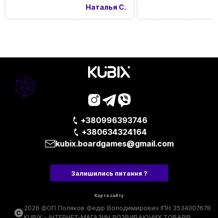
Наталья С.
+380996393746
+380634324164
kubix.boardgames@gmail.com
Залишились питання ?
Карта сайту
2026 ФОП Поляков Федір Володимирович ІПН 3534007678
KUBIX - ІНТЕРНЕТ-МАГАЗИН РОЗВИВАЮЧИХ ТОВАРІВ