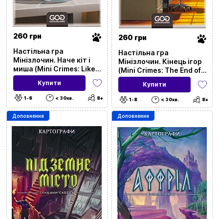
260 грн
260 грн
Настільна гра
Скинути всі фільтри
Настільна гра
Мінізлочин. Наче кіт і
Мінізлочин. Кінець ігор
миша (Mini Crimes: Like
(Mini Crimes: The End of
Cat and Mouse)
the Games)
Купити
Ціна
Купити
1-8
< 30хв.
8+
1-8
< 30хв.
8+
20
9999
Доповнення
Доповнення
Бренд
Категорія
Стікер