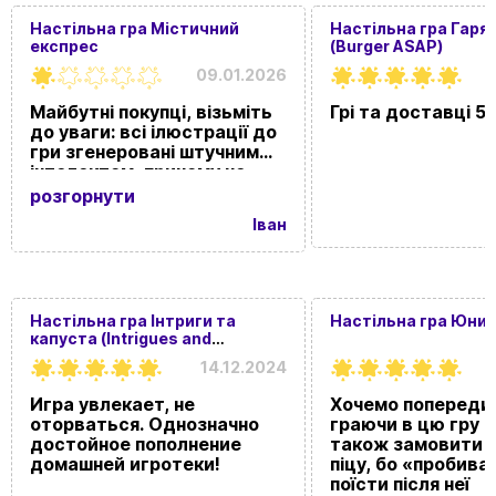
Настільна гра Містичний
Настільна гра Гаряч
експрес
(Burger ASAP)
09.01.2026
Майбутні покупці, візьміть
Грі та доставці 5 
до уваги: всі ілюстрації до
гри згенеровані штучним
інтелектом, причому не
дуже якісно :) Сам сюжет
розгорнути
повністю повторює вже
Іван
існуючу українську
настільну гру "Містеріум".
Краще купіть оригінал, де
ілюстрації на кожній карті
дбайливо деталізовані
Настільна гра Інтриги та
Настільна гра Юний
справжніми художниками, і
капуста (Intrigues and
не витрачайте гроші на
cabbage)
14.12.2024
неякісну підробку.
Игра увлекает, не
Хочемо попереди
оторваться. Однозначно
граючи в цю гру 
достойное пополнение
також замовити 
домашней игротеки!
піцу, бо «пробива
поїсти після неї