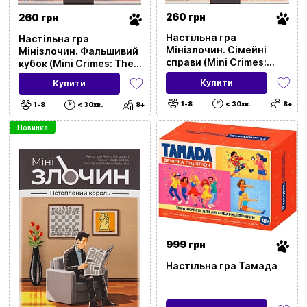
260 грн
260 грн
Настільна гра
Настільна гра
Мінізлочин. Сімейні
Мінізлочин. Фальшивий
справи (Mini Crimes:
кубок (Mini Crimes: The
Family Matter)
Strange Cup)
Купити
Купити
1-8
< 30хв.
8+
1-8
< 30хв.
8+
Новинка
999 грн
Настільна гра Тамада