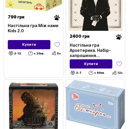
799 грн
Настільна гра Між нами
Kids 2.0
2400 грн
Купити
Настільна гра
Архетерика. Набір-
2-12
< 30хв.
5+
запрошення
(Archeterica: The
Купити
Invitation)
2-7
> 60хв.
12+