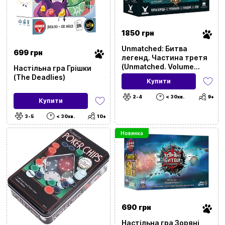
1850 грн
Unmatched: Битва
699 грн
легенд. Частина третя
(Unmatched. Volume
Настільна гра Грішки
Three)
(The Deadlies)
Купити
2-4
< 30хв.
9+
Купити
3-5
< 30хв.
10+
Новинка
690 грн
Настільна гра Зоряні