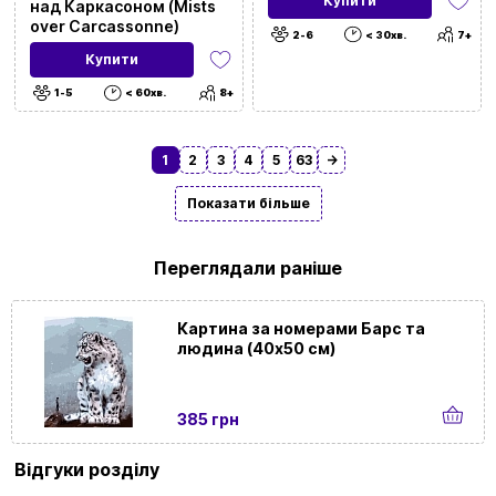
Купити
над Каркасоном (Mists
over Carcassonne)
2-6
< 30хв.
7+
Купити
1-5
< 60хв.
8+
1
2
3
4
5
63
→
Показати більше
Переглядали раніше
Картина за номерами Барс та
людина (40х50 см)
385 грн
Відгуки розділу