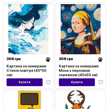
306 грн
306 грн
Картина за номерами
Картина за номерами
Стихія повітря (40*50
Мона з перловою
см)
сережкою (40x50 см)
Купити
Купити