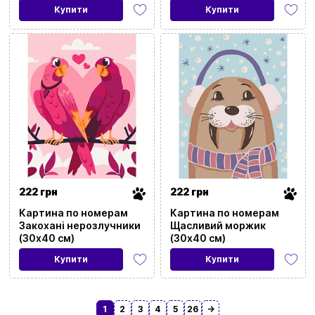
Купити
Купити
222 грн
222 грн
Картина по номерам
Картина по номерам
Закохані нерозлучники
Щасливий моржик
(30х40 см)
(30х40 см)
Купити
Купити
1
2
3
4
5
26
→