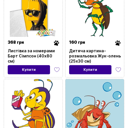
Ціна
368 грн
160 грн
151
677
Листівка за номерами
Дитяча картина-
Барт Сімпсон (40х80
розмальовка Жук-олень
см)
(25х30 см)
Вхід
Реєстрація
Купити
Купити
Бренди
Бренд
Доставка та оплата
Категорія
Новини та статті
Мова
Повернення та обмін товарів
Ваш кошик зараз порожній
Тип
Політика конфіденційності