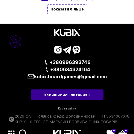
Показати більше
+380996393746
+380634324164
kubix.boardgames@gmail.com
Залишились питання ?
Карта сайту
2026 ФОП Поляков Федір Володимирович ІПН 3534007678
KUBIX - ІНТЕРНЕТ-МАГАЗИН РОЗВИВАЮЧИХ ТОВАРІВ
0
0