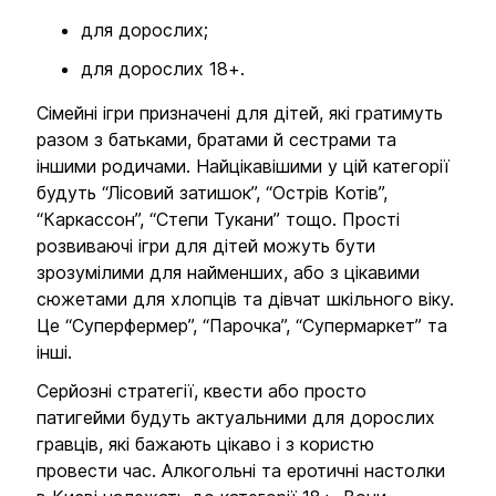
для дорослих;
для дорослих 18+.
Сімейні ігри призначені для дітей, які гратимуть
разом з батьками, братами й сестрами та
іншими родичами. Найцікавішими у цій категорії
будуть “Лісовий затишок”, “Острів Котів”,
“Каркассон”, “Степи Тукани” тощо. Прості
розвиваючі ігри для дітей можуть бути
зрозумілими для найменших, або з цікавими
сюжетами для хлопців та дівчат шкільного віку.
Це “Суперфермер”, “Парочка”, “Супермаркет” та
інші.
Серйозні стратегії, квести або просто
патигейми будуть актуальними для дорослих
гравців, які бажають цікаво і з користю
провести час. Алкогольні та еротичні настолки