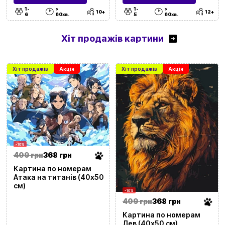
1-
>
1-
>
10+
12+
6
60хв.
5
60хв.
Хіт продажів картини
Хіт продажів
Акція
Хіт продажів
Акція
-10%
409 грн
368 грн
Картина по номерам
Атака на титанів (40х50
см)
-10%
409 грн
368 грн
Картина по номерам
Лев (40х50 см)