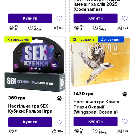
імена: гра слів 2025
(Codenames)
Купити
Купити
2-
<
2-
<
6+
12+
8
60хв.
8
30хв.
Хіт продажів
Хіт продажів
Доповнення
1470 грн
369 грн
Настільна гра Крила.
Настільна гра SEX
Птахи Океанії
Кубики: Рольові ігри
(Wingspan. Oceania)
Купити
Купити
1-
>
10+
2
18+
5
60хв.