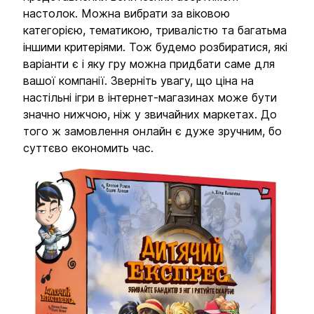
Бренди
настолок. Можна вибрати за віковою
категорією, тематикою, тривалістю та багатьма
Доставка та оплата
іншими критеріями. Тож будемо розбиратися, які
варіанти є і яку гру можна придбати саме для
Новини та статті
вашої компанії. Зверніть увагу, що ціна на
Повернення та обмін товарів
настільні ігри в інтернет-магазинах може бути
Ваш кошик зараз порожній
значно нижчою, ніж у звичайних маркетах. До
Політика конфіденційності
того ж замовлення онлайн є дуже зручним, бо
суттєво економить час.
Контакти
Перегляньте асортимент нашого магазину і ви
обовʼязково знайдете щось цікавеньке
+380996393746
+380634324164
Замовити дзвінок
kubix.boardgames@gmail.com