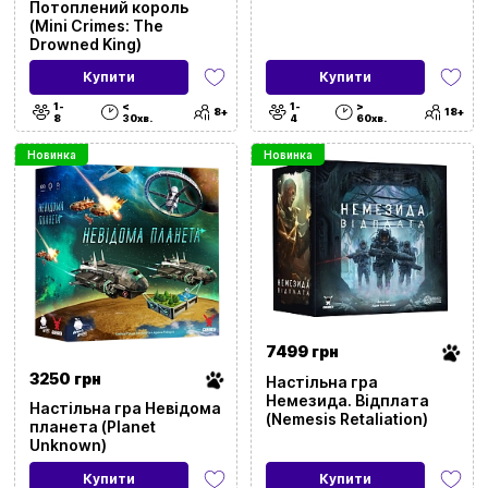
Потоплений король
(Mini Crimes: The
Drowned King)
Купити
Купити
1-
<
1-
>
8+
18+
8
30хв.
4
60хв.
Новинка
Новинка
7499 грн
3250 грн
Настільна гра
Немезида. Відплата
Настільна гра Невідома
(Nemesis Retaliation)
планета (Planet
Unknown)
Купити
Купити