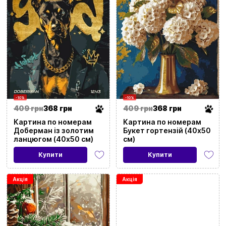
-10%
-10%
409 грн
368 грн
409 грн
368 грн
Картина по номерам
Картина по номерам
Доберман із золотим
Букет гортензій (40х50
ланцюгом (40х50 см)
см)
Купити
Купити
Акція
Акція