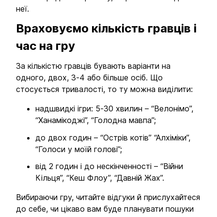
неї.
Враховуємо кількість гравців і
час на гру
За кількістю гравців бувають варіанти на
одного, двох, 3-4 або більше осіб. Що
стосується тривалості, то ту можна виділити:
надшвидкі ігри: 5-30 хвилин – “Велонімо”,
“Ханамікоджі”, “Голодна мавпа”;
до двох годин – “Острів котів” “Алхіміки”,
“Голоси у моїй голові”;
від 2 годин і до нескінченності – “Війни
Кільця”, “Кеш Флоу”, “Давній Жах”.
Вибираючи гру, читайте відгуки й прислухайтеся
до себе, чи цікаво вам буде планувати пошуки