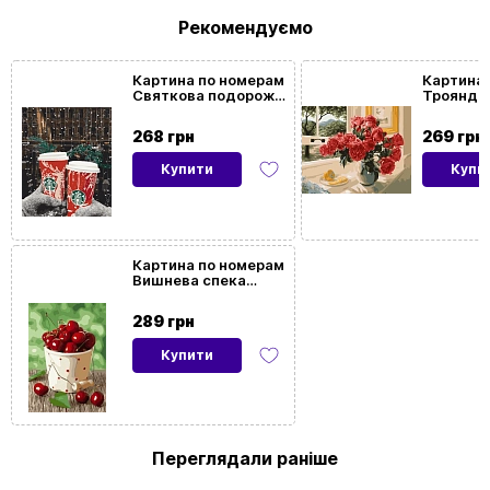
картини/
Рекомендуємо
мозаїки
Картина по номерам
Картина 
Святкова подорож
Троянди
Розмір
40x50
(40х50 см)
подвікон
картини
см)
268 грн
269 грн
Купити
Купи
Орієнтація
Вертикальна
картини
На
Так
Картина по номерам
Вишнева спека
підрамнику
(40х50 см)
289 грн
Купити
Переглядали раніше