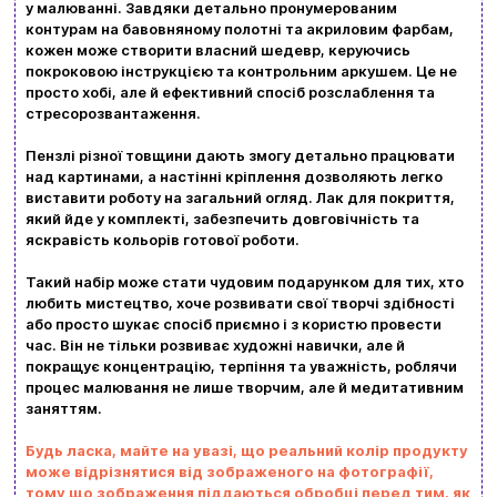
у малюванні. Завдяки детально пронумерованим
контурам на бавовняному полотні та акриловим фарбам,
кожен може створити власний шедевр, керуючись
Вхід
Реєстрація
покроковою інструкцією та контрольним аркушем. Це не
просто хобі, але й ефективний спосіб розслаблення та
стресорозвантаження.
Бренди
Пензлі різної товщини дають змогу детально працювати
Доставка та оплата
над картинами, а настінні кріплення дозволяють легко
виставити роботу на загальний огляд. Лак для покриття,
Новини та статті
який йде у комплекті, забезпечить довговічність та
яскравість кольорів готової роботи.
Повернення та обмін товарів
Такий набір може стати чудовим подарунком для тих, хто
Ваш кошик зараз порожній
Політика конфіденційності
любить мистецтво, хоче розвивати свої творчі здібності
або просто шукає спосіб приємно і з користю провести
Контакти
час. Він не тільки розвиває художні навички, але й
Перегляньте асортимент нашого магазину і ви
покращує концентрацію, терпіння та уважність, роблячи
обовʼязково знайдете щось цікавеньке
процес малювання не лише творчим, але й медитативним
заняттям.
+380996393746
Будь ласка, майте на увазі, що реальний колір продукту
+380634324164
може відрізнятися від зображеного на фотографії,
тому що зображення піддаються обробці перед тим, як