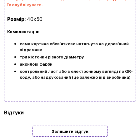
Замовити дзвінок
їх опублікувати.
kubix.boardgames@gmail.com
Розмір:
40х50
Комплектація
:
Мова сайту:
UA
ㅤRU
сама картина обовʼязково натягнута на деревʼяний
підрамник
три кісточки різного діаметру
акрилові фарби
контрольний лист або в електронному вигляді по QR-
коду, або надрукований (це залежно від виробника)
Бренд
Art Craft
Відгуки
Тип
Подарункові
Залишити відгук
Жанр
Квіти