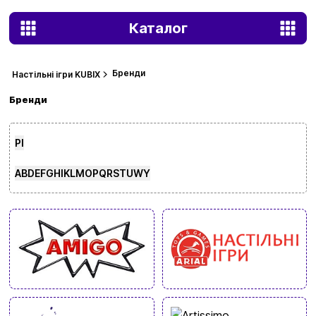
Каталог
Бренди
Настільні ігри KUBIX
Бренди
Р
І
A
B
D
E
F
G
H
I
K
L
M
O
P
Q
R
S
T
U
W
Y