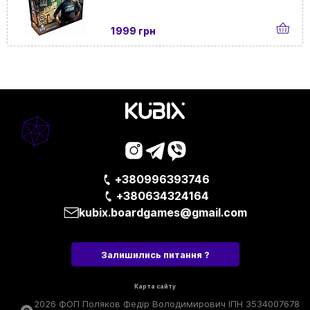
1999 грн
+380996393746
+380634324164
kubix.boardgames@gmail.com
Залишились питання ?
Карта сайту
2026 ФОП Поляков Федір Володимирович ІПН 3534007678