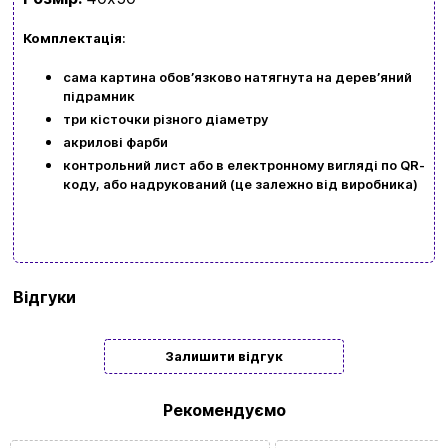
kubix.boardgames@gmail.com
Комплектація
:
Мова сайту:
сама картина обовʼязково натягнута на деревʼяний
підрамник
UA
ㅤRU
три кісточки різного діаметру
акрилові фарби
контрольний лист або в електронному вигляді по QR-
коду, або надрукований (це залежно від виробника)
Бренд
Art Craft
Відгуки
Тип
Подарункові
Залишити відгук
Жанр
Квіти
картини/
Рекомендуємо
мозаїки