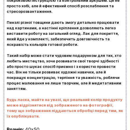
покроковою інструкцією та контрольним аркушем. Це не
Вхід
Реєстрація
просто хобі, але й ефективний спосіб розслаблення та
стресорозвантаження.
Бренди
Пензлі різної товщини дають змогу детально працювати
над картинами, а настінні кріплення дозволяють легко
виставити роботу на загальний огляд. Лак для покриття,
Доставка та оплата
який йде у комплекті, забезпечить довговічність та
яскравість кольорів готової роботи.
Новини та статті
Такий набір може стати чудовим подарунком для тих, хто
Повернення та обмін товарів
любить мистецтво, хоче розвивати свої творчі здібності
Ваш кошик зараз порожній
або просто шукає спосіб приємно і з користю провести
Політика конфіденційності
час. Він не тільки розвиває художні навички, але й
покращує концентрацію, терпіння та уважність, роблячи
Контакти
Перегляньте асортимент нашого магазину і ви
процес малювання не лише творчим, але й медитативним
заняттям.
обовʼязково знайдете щось цікавеньке
Будь ласка, майте на увазі, що реальний колір продукту
+380996393746
може відрізнятися від зображеного на фотографії,
тому що зображення піддаються обробці перед тим, як
+380634324164
їх опублікувати.
Замовити дзвінок
Розмір:
40х50