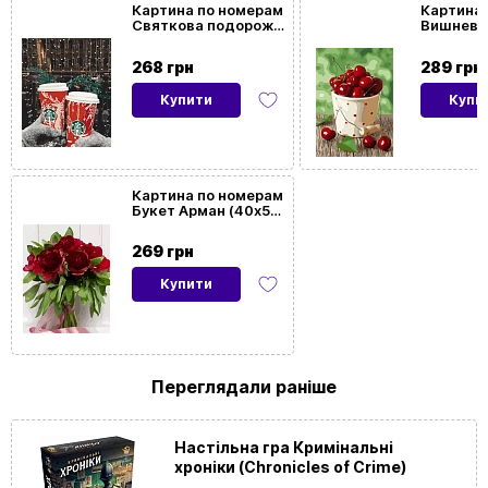
Картина по номерам
Картина 
Святкова подорож
Вишнева
Розмір
40x50
(40х50 см)
(40х50 с
картини
268 грн
289 грн
Купити
Купи
Орієнтація
Горизонтальна
картини
На
Так
Картина по номерам
Букет Арман (40х50
підрамнику
см)
269 грн
Купити
Переглядали раніше
Настільна гра Кримінальні
хроніки (Chronicles of Crime)