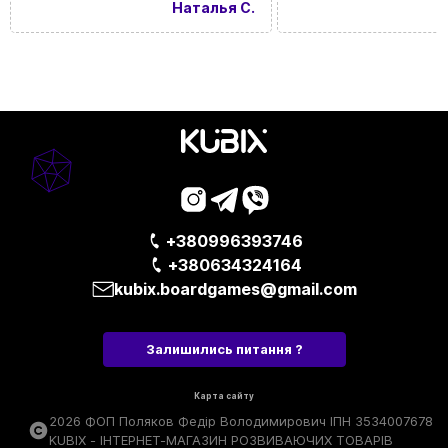
Наталья С.
+380996393746
+380634324164
kubix.boardgames@gmail.com
Залишились питання ?
Карта сайту
2026 ФОП Поляков Федір Володимирович ІПН 3534007678
KUBIX - ІНТЕРНЕТ-МАГАЗИН РОЗВИВАЮЧИХ ТОВАРІВ