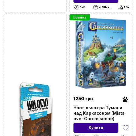
Cabrakan)
1-6
< 30хв.
10+
Новинка
1250 грн
Настільна гра Тумани
над Каркасоном (Mists
over Carcassonne)
Купити