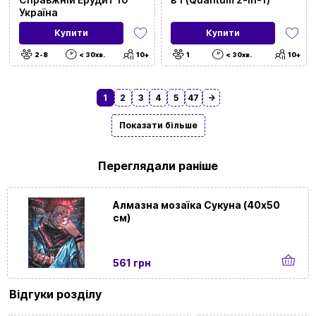
Україна
Купити
Купити
2-8
< 30хв.
10+
1
< 30хв.
10+
1
2
3
4
5
47
→
Показати більше
Переглядали раніше
Алмазна мозаїка Сукуна (40х50
см)
561 грн
Відгуки розділу