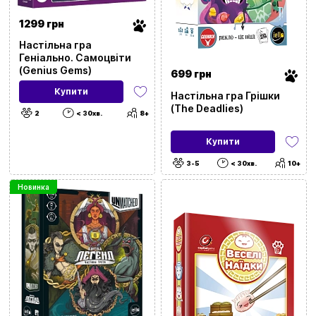
1299 грн
Настільна гра
Геніально. Самоцвіти
(Genius Gems)
699 грн
Купити
Настільна гра Грішки
(The Deadlies)
2
< 30хв.
8+
Купити
3-5
< 30хв.
10+
Новинка