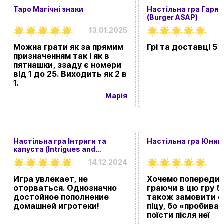
Таро Магічні знаки
Настільна гра Гаряч
(Burger ASAP)
13.01.2025
Можна грати як за прямим
Грі та доставці 5 
призначенням так і як в
пятнашки, ззаду є номери
від 1 до 25. Виходить як 2 в
1.
Марія
Настільна гра Інтриги та
Настільна гра Юний
капуста (Intrigues and
cabbage)
14.12.2024
Игра увлекает, не
Хочемо попередит
оторваться. Однозначно
граючи в цю гру 
достойное пополнение
також замовити 
домашней игротеки!
піцу, бо «пробиває
поїсти після неї