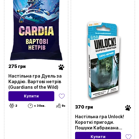
275 грн
Настільна гра Дуель за
Кардію. Вартові нетрів
(Guardians of the Wild)
Купити
2
< 30хв.
9+
370 грн
Настільна гра Unlock!
Короткі пригоди.
Пошуки Кабракана
(Unlock!: Short
Купити
Adventures. In Pursuit of