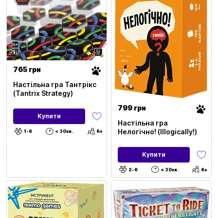
Жанр
Для кого
Тип
765 грн
Для подій та локацій
Настільна гра Тантрікс
(Tantrix Strategy)
З чим
799 грн
Купити
Настільна гра
Для розвитку
Нелогічно! (Illogically!)
1-6
< 30хв.
6+
Місто
Купити
2-6
< 30хв.
6+
Застосувати фільтри