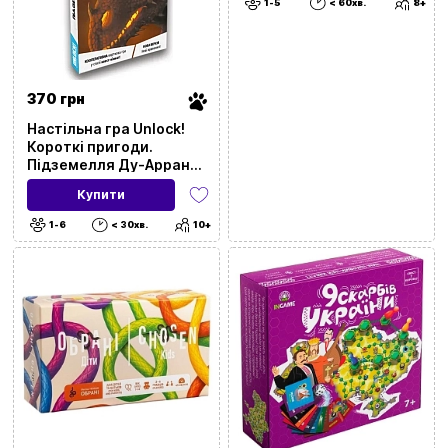
1-5
< 60хв.
8+
370 грн
Настільна гра Unlock!
Короткі пригоди.
Підземелля Ду-Аррана
(Unlock!: Short
Купити
Adventures. Doo-Arann's
Dungeon)
1-6
< 30хв.
10+