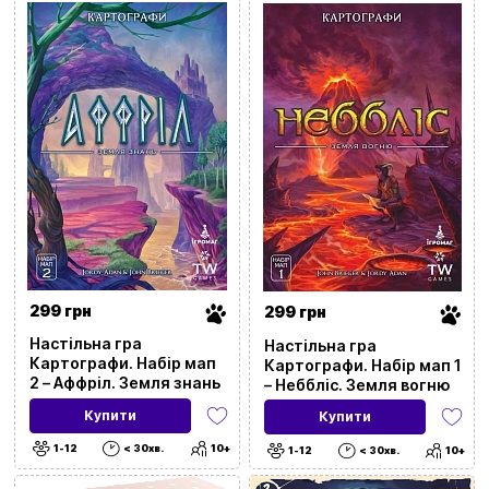
Скинути всі фільтри
Ціна
20
9999
299 грн
299 грн
Настільна гра
Настільна гра
Картографи. Набір мап
Картографи. Набір мап 1
2 – Аффріл. Земля знань
– Неббліс. Земля вогню
Бренд
Купити
Купити
Категорія
1-12
< 30хв.
10+
1-12
< 30хв.
10+