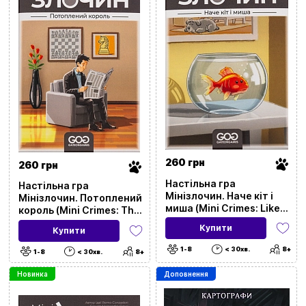
260 грн
260 грн
Настільна гра
Настільна гра
Мінізлочин. Наче кіт і
Мінізлочин. Потоплений
миша (Mini Crimes: Like
король (Mini Crimes: The
Cat and Mouse)
Drowned King)
Купити
Купити
1-8
< 30хв.
8+
1-8
< 30хв.
8+
Новинка
Доповнення