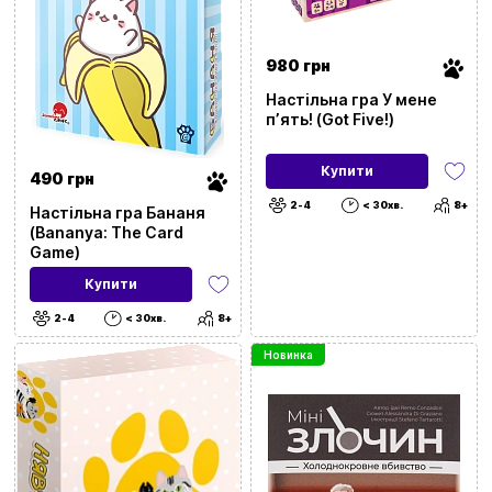
980 грн
Настільна гра У мене
пʼять! (Got Five!)
Купити
490 грн
2-4
< 30хв.
8+
Настільна гра Бананя
(Bananya: The Card
Game)
Купити
2-4
< 30хв.
8+
Новинка