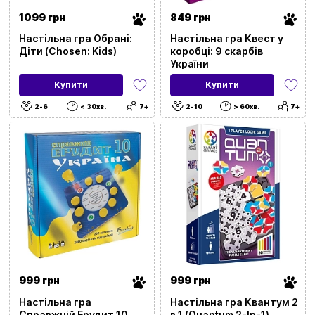
1099 грн
849 грн
Настільна гра Обрані:
Настільна гра Квест у
Діти (Chosen: Kids)
коробці: 9 скарбів
України
Купити
Купити
2-6
< 30хв.
7+
2-10
> 60хв.
7+
999 грн
999 грн
Настільна гра
Настільна гра Квантум 2
Справжній Ерудит 10
в 1 (Quantum 2-In-1)