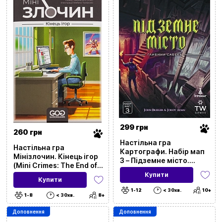
299 грн
260 грн
Настільна гра
Настільна гра
Картографи. Набір мап
Мінізлочин. Кінець ігор
3 – Підземне місто.
(Mini Crimes: The End of
Глибини Сабека
the Games)
Купити
Купити
1-12
< 30хв.
10+
1-8
< 30хв.
8+
Доповнення
Доповнення