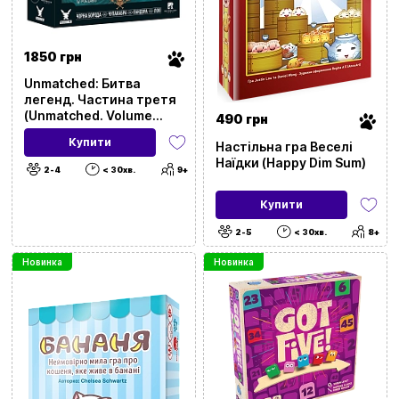
1850 грн
Unmatched: Битва
легенд. Частина третя
(Unmatched. Volume
490 грн
Three)
Купити
Настільна гра Веселі
Наїдки (Happy Dim Sum)
2-4
< 30хв.
9+
Купити
2-5
< 30хв.
8+
Новинка
Новинка