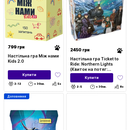
799 грн
2450 грн
Настільна гра Між нами
Настільна гра Ticket to
Kids 2.0
Ride: Northern Lights
(Квиток на потяг:
Північне сяйво)
Купити
Купити
2-12
< 30хв.
5+
2-5
< 30хв.
8+
Доповнення