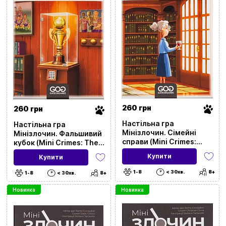
260 грн
260 грн
Настільна гра
Настільна гра
Мінізлочин. Сімейні
Мінізлочин. Фальшивий
справи (Mini Crimes:
кубок (Mini Crimes: The
Family Matter)
Strange Cup)
Купити
Купити
1-8
< 30хв.
8+
1-8
< 30хв.
8+
Новинка
Новинка