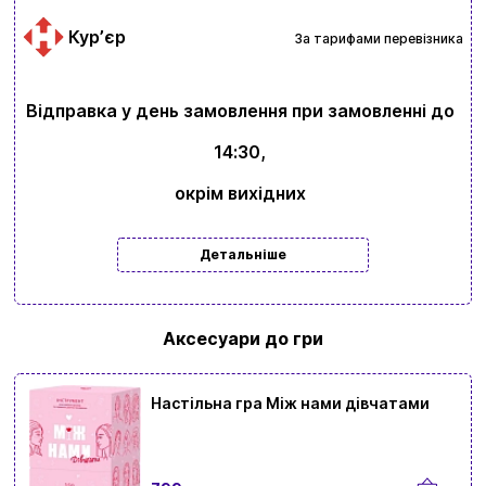
Курʼєр
За тарифами перевізника
Відправка у день замовлення при замовленні до
14:30,
окрім вихідних
Вхід
Реєстрація
Детальніше
Бренди
Аксесуари до гри
Доставка та оплата
Новини та статті
Настільна гра Між нами дівчатами
Повернення та обмін товарів
Ваш кошик зараз порожній
Політика конфіденційності