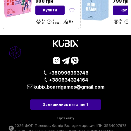
900 грн
799 грн
Купити
Купи
Тип
Карткові
| Подарункові
2-
<
2-
18+
9
60хв.
6
Для подій
Домашні | У офіс
та локацій
+380996393746
+380634324164
kubix.boardgames@gmail.com
Залишились питання ?
Карта сайту
2026 ФОП Поляков Федір Володимирович ІПН 3534007678
KUBIX - ІНТЕРНЕТ-МАГАЗИН РОЗВИВАЮЧИХ ТОВАРІВ