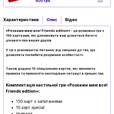
900 грн
Політика конфіденційності
Контакти
Перегляньте асортимент нашого магазину і ви
Характеристики
Опис
Відео
обовʼязково знайдете щось цікавеньке
+380996393746
«Розкажи мені все! Friends edition»
- це розмовна гра з
150 картками, які допоможуть вам дізнатися багато
+380634324164
цікавого про ваших друзів.
У грі є різноманітні питання, від смішних до тих, що
Замовити дзвінок
дозволять поглибити розуміння особистості.
kubix.boardgames@gmail.com
Також додано 10 спеціальних карток, які змінюють
правила та приносять несподівані ситуації в процес гри.
Мова сайту:
UA
ㅤRU
Комплектація настільної гри «Розкажи мені все!
Friends edition»:
150 карт з запитаннями
10 карт special
правила