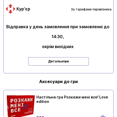
Курʼєр
За тарифами перевізника
Відправка у день замовлення при замовленні до
14:30,
окрім вихідних
Детальніше
Вхід
Реєстрація
Бренди
Аксесуари до гри
Доставка та оплата
Настільна гра Розкажи мені все! Love
Новини та статті
edition
Повернення та обмін товарів
Ваш кошик зараз порожній