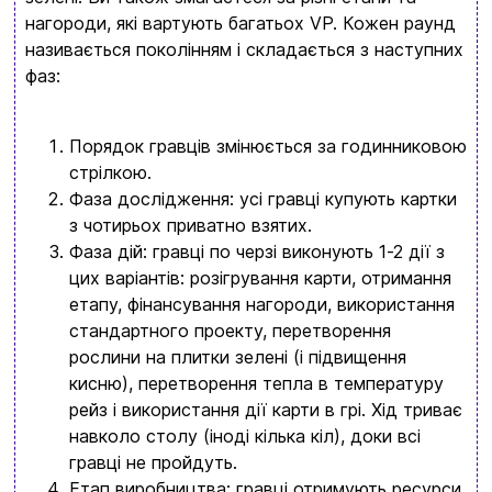
Замовити дзвінок
нагороди, які вартують багатьох VP. Кожен раунд
називається поколінням і складається з наступних
kubix.boardgames@gmail.com
фаз:
Мова сайту:
UA
ㅤRU
Порядок гравців змінюється за годинниковою
стрілкою.
Фаза дослідження: усі гравці купують картки
з чотирьох приватно взятих.
Фаза дій: гравці по черзі виконують 1-2 дії з
цих варіантів: розігрування карти, отримання
етапу, фінансування нагороди, використання
стандартного проекту, перетворення
рослини на плитки зелені (і підвищення
кисню), перетворення тепла в температуру
рейз і використання дії карти в грі. Хід триває
навколо столу (іноді кілька кіл), доки всі
гравці не пройдуть.
Етап виробництва: гравці отримують ресурси