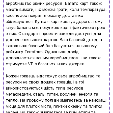
виробництво різних ресурсів. Багато карт також
мають вимоги, і їх можна грати, коли температура,
Вхід
Реєстрація
кисень або покриття океану достатньо
збільшуються. Купівля карт коштує дорого, тому
Бренди
існує баланс між покупкою карт і фактичною грою
в них. Стандартні проекти завжди доступні для
Доставка та оплата
доповнення ваших карток. Ваш базовий дохід, а
також ваш базовий бал базуються на вашому
Новини та статті
рейтингу Terraform. Однак ваш дохід
Повернення та обмін товарів
доповнюється вашим виробництвом, і ви також
Ваш кошик зараз порожній
отримуєте VP з багатьох інших джерел.
Політика конфіденційності
Кожен гравець відстежує своє виробництво та
Контакти
Перегляньте асортимент нашого магазину і ви
ресурси на своїх дошках гравців, і в грі
обовʼязково знайдете щось цікавеньке
використовуються шість типів ресурсів:
мегакредити, сталь, титан, рослини, енергія та
+380996393746
тепло. На ігровому полі ви змагаєтесь за найкращі
+380634324164
місця для плиток міста, плитки океану та плитки
зелені. Ви також змагаєтеся за різні етапи та