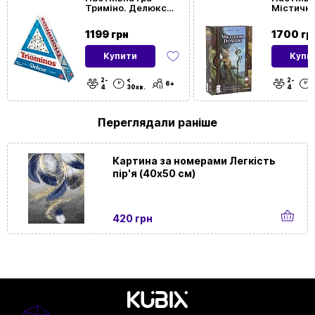
Триміно. Делюкс
Містичн
(EN) (Triominos:
(Mystic V
Deluxe)
1199 грн
1700 гр
Купити
Купи
2-
<
2-
6+
4
30хв.
4
Переглядали раніше
Картина за номерами Легкість
пір'я (40х50 см)
420 грн