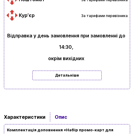
Курʼєр
За тарифами перевізника
Відправка у день замовлення при замовленні до
Вхід
Реєстрація
14:30,
окрім вихідних
Бренди
Доставка та оплата
Детальніше
Новини та статті
Повернення та обмін товарів
Ваш кошик зараз порожній
Політика конфіденційності
Характеристики
Опис
Контакти
Перегляньте асортимент нашого магазину і ви
Комплектація доповнення «Набір промо-карт для