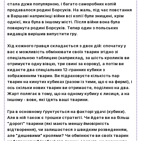
Ваш кошик зараз порожній
стала дуже популярною, і багато саморобних копій
Політика конфіденційності
продавалося родині Борсуків. На жаль, під час повстання
в Варшаві наприкінці війни всі копії були знищені, крім
Контакти
Перегляньте асортимент нашого магазину і ви
однієї, яка була в іншому місті. Після війни вона була
повернута родині Борсуків. Тепер один з польських
обовʼязково знайдете щось цікавеньке
видавців вирішив випустити гру.
+380996393746
Хід кожного гравця складається з двох дій: спочатку у
вас є можливість обмінювати своїх тварин згідно зі
+380634324164
спеціальною таблицею (наприклад, за шість кроликів ви
отримуєте одну вівцю, три свині за корову), а потім ви
Замовити дзвінок
кидаєте два спеціальних 12-гранних кубики з
зображенням тварин. Ви підраховуєте кількість пар
kubix.boardgames@gmail.com
тварин на кинутих кубиках (разом із тими, що є на фермі), і
ось скільки нових тварин ви отримаєте, поділено на два.
Жарт полягає в тому, що на одному кубику є лисиця, а на
Мова сайту:
іншому - вовк, які їдять ваші тварини.
UA
ㅤRU
Гра в основному ґрунтується на факторі удачі (кубики).
Але в ній також є трошки стратегії. Чи йдете ви на більш
"дорогі" тварини (які мають меншу ймовірність
відтворення), чи залишаєтеся з швидким розведенням,
але "дешевими" кролями? Чи обмінюєте ви своїх тварин