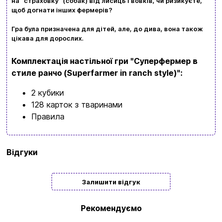
на "страховку" (собак) від лисиць і вовків, чи ризикуєте,
щоб догнати інших фермерів?
Гра була призначена для дітей, але, до дива, вона також
цікава для дорослих.
Комплектація настільної гри "Суперфермер в
стиле ранчо (Superfarmer in ranch style)"
:
2 кубики
128 карток з тваринами
Правила
Бренд
Granna
Відгуки
Мова
Українська
| Російська | Мовонезалежна
Залишити відгук
Кількість
2 | 3 | 4
гравців
Рекомендуємо