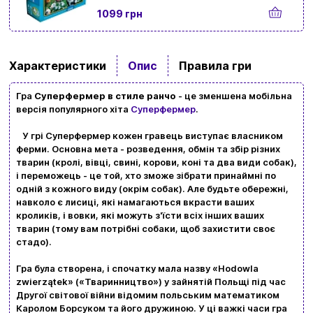
1099 грн
Характеристики
Опис
Правила гри
Гра
Суперфермер в стиле ранчо
- це зменшена мобільна
версія популярного хіта
Суперфермер
.
У грі Суперфермер кожен гравець виступає власником
ферми. Основна мета - розведення, обмін та збір різних
тварин (кролі, вівці, свині, корови, коні та два види собак),
Вхід
Реєстрація
і переможець - це той, хто зможе зібрати принаймні по
одній з кожного виду (окрім собак). Але будьте обережні,
навколо є лисиці, які намагаються вкрасти ваших
Бренди
кроликів, і вовки, які можуть з'їсти всіх інших ваших
тварин (тому вам потрібні собаки, щоб захистити своє
Доставка та оплата
стадо).
Гра була створена, і спочатку мала назву «Hodowla
Новини та статті
zwierzątek» («Тваринництво») у зайнятій Польщі під час
Другої світової війни відомим польським математиком
Повернення та обмін товарів
Каролом Борсуком та його дружиною. У ці важкі часи гра