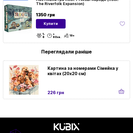
The Riverfolk Expansion)
Тип
Подарункові
1350 грн
Купити
1-
>
10+
6
60хв.
Переглядали раніше
Картина за номерами Сімейка у
квітах (20х20 см)
226 грн