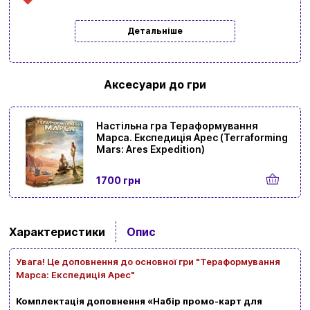
Детальніше
Аксесуари до гри
Вхід
Реєстрація
Настільна гра Тераформування
Марса. Експедиція Арес (Terraforming
Бренди
Mars: Ares Expedition)
Доставка та оплата
1700 грн
Новини та статті
Повернення та обмін товарів
Характеристики
Опис
Ваш кошик зараз порожній
Політика конфіденційності
Увага! Це доповнення до основної гри "Тераформування
Марса: Експедиція Арес"
Контакти
Перегляньте асортимент нашого магазину і ви
Комплектація доповнення «Набір промо-карт для