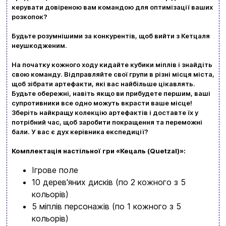
керувати довіреною вам командою для оптимізації ваших
розкопок?
Будьте розумнішими за конкурентів, щоб вийти з Кетцаля
неушкодженим.
На початку кожного ходу кидайте кубики міплів і знайдіть
свою команду. Відправляйте свої групи в різні місця міста,
Вхід
Реєстрація
щоб зібрати артефакти, які вас найбільше цікавлять.
Будьте обережні, навіть якщо ви прибудете першим, ваші
супротивники все одно можуть вкрасти ваше місце!
Бренди
Зберіть найкращу колекцію артефактів і доставте їх у
потрібний час, щоб заробити покращення та переможні
Доставка та оплата
бали. У вас є дух керівника експедиції?
Комплектація настільної гри «Кецаль (Quetzal)»:
Новини та статті
Ігрове поле
Повернення та обмін товарів
10 дерев'яних дисків (по 2 кожного з 5
Ваш кошик зараз порожній
Політика конфіденційності
кольорів)
5 міплів персонажів (по 1 кожного з 5
Контакти
Перегляньте асортимент нашого магазину і ви
кольорів)