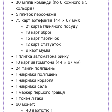
30 міплів команди (по 6 кожного з 5
обовʼязково знайдете щось цікавеньке
кольорів)
+380996393746
5 плиток персонажів
75 карт артефактів (44 × 67 мм):
+380634324164
21 карта глиняного посуду
Замовити дзвінок
18 карт зброї
15 карт табличок
kubix.boardgames@gmail.com
12 карт статуеток
9 карт мумій
Мова сайту:
1 плитка автоматона ринку
UA
ㅤRU
10 карт автоматона (44 × 67 мм)
24 тайли поліпшень
1 накривка поліпшень
1 накривка корабля
1 накривка села
1 маркер першого гравця
1 токен літака
60 монет:
40 вартістю 1