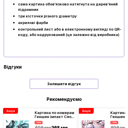
сама картина обовʼязково натягнута на деревʼяний
підрамник
Мова сайту:
три кісточки різного діаметру
UA
ㅤRU
акрилові фарби
контрольний лист або в електронному вигляді по QR-
коду, або надрукований (це залежно від виробника)
Бренд
Origami
Відгуки
Тип
Подарункові
Залишити відгук
Жанр
Квіти
| Натюрморт
картини/
Рекомендуємо
мозаїки
Акція
Акція
Картина по номерам
Картина 
Геншин імпакт Сяо
Геншин і
Розмір
40x50
(40х50 см)
(40х50 с
-10%
-10%
картини
409 грн
368 грн
409 грн