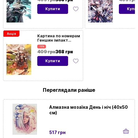
Купити
Купи
Орієнтація
Вертикальна
картини
На
Так
Акція
Картина по номерам
Геншин імпакт
підрамнику
Кадзуха (40х50 см)
-10%
409 грн
368 грн
Купити
Переглядали раніше
Алмазна мозаїка День і ніч (40х50
см)
517 грн