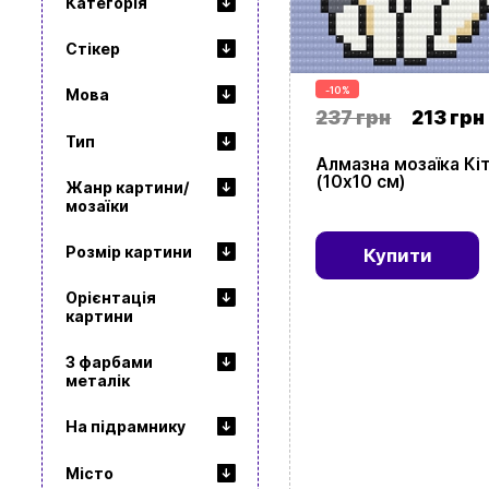
Категорія
Стікер
-10%
Мова
237 грн
213 грн
Тип
Алмазна мозаїка Кі
(10х10 см)
Жанр картини/
мозаїки
Розмір картини
Купити
Орієнтація
картини
З фарбами
металік
На підрамнику
Місто