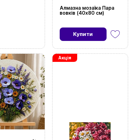
Алмазна мозаїка Пара
ово знайдете
вовків (40х80 см)
Купити
Акція