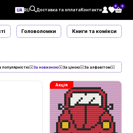
0
0
Доставка та оплата
Контакти
UA
ㅤRU
ті
Головоломки
Книги та комікси
а популярністю
За новизною
За ціною
За алфавітом
Акція