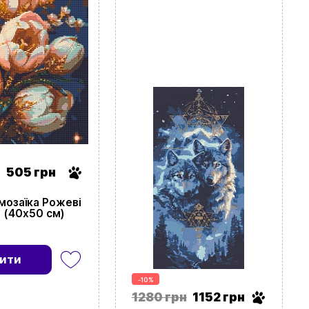
505 грн
мозаїка Рожеві
 (40х50 см)
ити
-10%
1280 грн
1152 грн