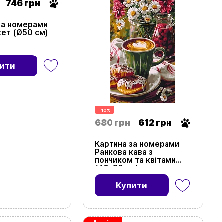
746 грн
за номерами
кет (Ø50 см)
ити
-10%
680 грн
612 грн
Картина за номерами
Ранкова кава з
пончиком та квітами
(40х80 см)
Купити