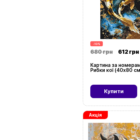
-10%
680 грн
612 грн
Картина за номера
Рибки кої (40х80 см
Купити
Акція