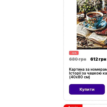
-10%
680 грн
612 грн
Картина за номера
Історії за чашкою к
(40х80 см)
Купити