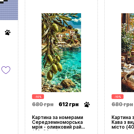
т
-10%
-10%
680 грн
612 грн
680 грн
Картина за номерами
Картина 
Середземноморська
Кава з в
мрія - оливковий рай
місто (4
(40х80 см)