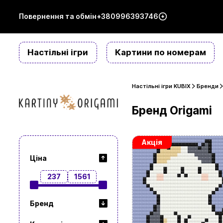
Повернення та обмін
+380996393746
Настільні ігри
Картини по номерам
Настільні ігри KUBIX
Бренди
Бренд Origami
Акція
Ціна
237
1561
Бренд