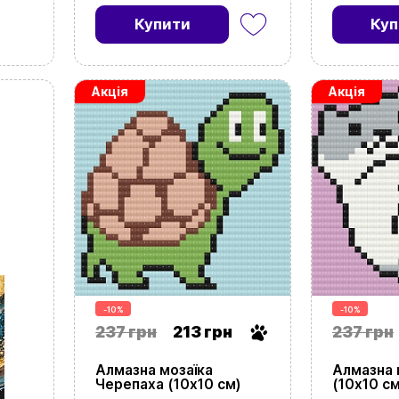
Купити
Куп
Акція
Акція
-10%
-10%
237 грн
213 грн
237 грн
Алмазна мозаїка
Алмазна 
Черепаха (10х10 см)
(10х10 см