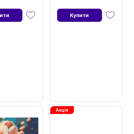
ити
Купити
Акція