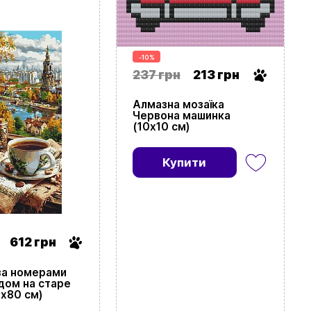
-10%
237 грн
213 грн
Алмазна мозаїка
Червона машинка
(10х10 см)
Купити
612 грн
за номерами
идом на старе
0х80 см)