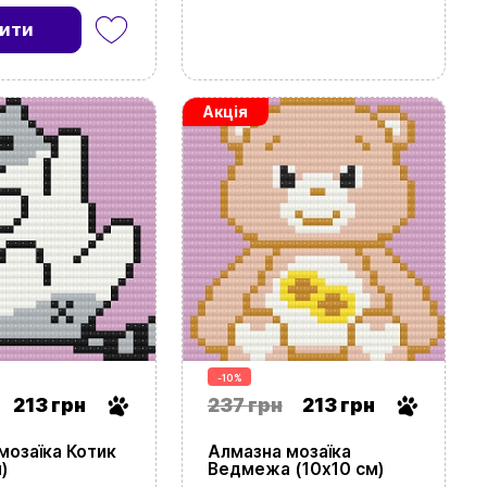
ити
Акція
-10%
213 грн
237 грн
213 грн
мозаїка Котик
Алмазна мозаїка
)
Ведмежа (10х10 см)