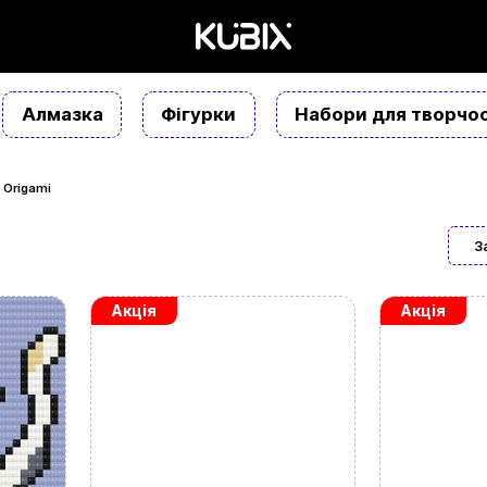
Алмазка
Фігурки
Набори для творчос
Origami
З
Акція
Акція