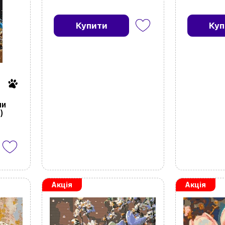
Купити
Куп
ми
)
Акція
Акція