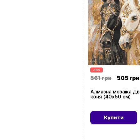
-10%
561 грн
505 грн
Алмазна мозаїка Дв
коня (40х50 см)
Купити