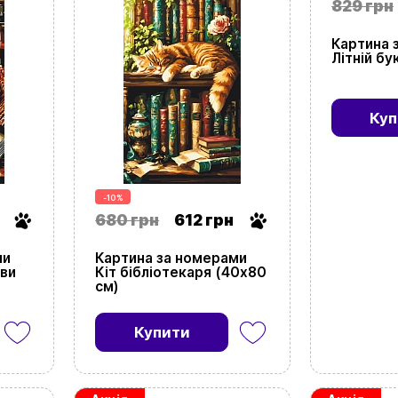
829 грн
Картина 
Літній бу
Куп
-10%
680 грн
612 грн
ми
Картина за номерами
ави
Кіт бібліотекаря (40х80
см)
Купити