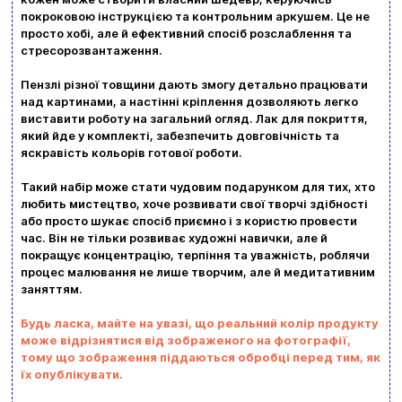
Повернення та обмін товарів
покроковою інструкцією та контрольним аркушем. Це не
Ваш кошик зараз порожній
просто хобі, але й ефективний спосіб розслаблення та
Політика конфіденційності
стресорозвантаження.
Контакти
Перегляньте асортимент нашого магазину і ви
Пензлі різної товщини дають змогу детально працювати
над картинами, а настінні кріплення дозволяють легко
обовʼязково знайдете щось цікавеньке
виставити роботу на загальний огляд. Лак для покриття,
який йде у комплекті, забезпечить довговічність та
+380996393746
яскравість кольорів готової роботи.
+380634324164
Такий набір може стати чудовим подарунком для тих, хто
любить мистецтво, хоче розвивати свої творчі здібності
Замовити дзвінок
або просто шукає спосіб приємно і з користю провести
час. Він не тільки розвиває художні навички, але й
kubix.boardgames@gmail.com
покращує концентрацію, терпіння та уважність, роблячи
процес малювання не лише творчим, але й медитативним
заняттям.
Мова сайту:
UA
ㅤRU
Будь ласка, майте на увазі, що реальний колір продукту
може відрізнятися від зображеного на фотографії,
тому що зображення піддаються обробці перед тим, як
їх опублікувати.