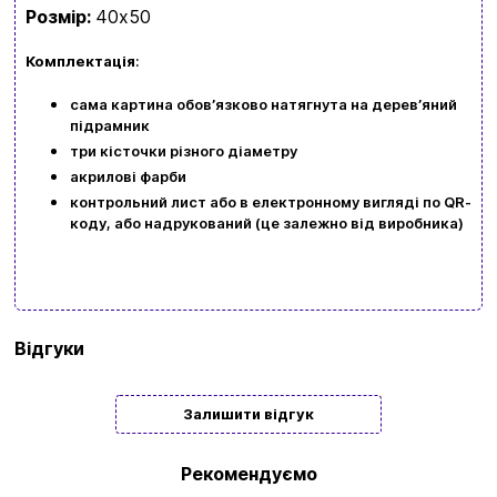
Розмір:
40х50
Комплектація
:
сама картина обовʼязково натягнута на деревʼяний
підрамник
три кісточки різного діаметру
акрилові фарби
контрольний лист або в електронному вигляді по QR-
коду, або надрукований (це залежно від виробника)
Бренд
Art Craft
Відгуки
Тип
Подарункові
Залишити відгук
Жанр
Міста | Пейзаж
картини/
Рекомендуємо
мозаїки