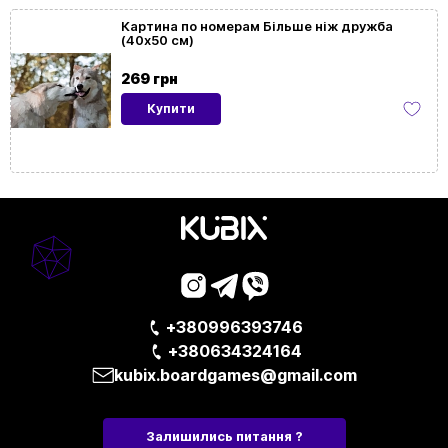
Картина по номерам Більше ніж дружба
(40х50 см)
Розмір
40x50
картини
269 грн
Купити
Орієнтація
Горизонтальна
картини
На
Так
підрамнику
+380996393746
+380634324164
kubix.boardgames@gmail.com
Залишились питання ?