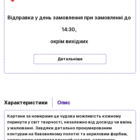
Відправка у день замовлення при замовленні до
14:30,
окрім вихідних
Детальніше
Вхід
Реєстрація
Характеристики
Опис
Бренди
Картини за номерами це чудова можливість кожному
Доставка та оплата
поринути у світ творчості, незалежно від досвіду чи вмінь
у малюванні. Завдяки детально пронумерованим
Новини та статті
контурам на бавовняному полотні та акриловим фарбам,
кожен може створити власний шедевр, керуючись