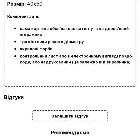
Розмір:
40х50
Комплектація
:
сама картина обовʼязково натягнута на деревʼяний
підрамник
три кісточки різного діаметру
акрилові фарби
контрольний лист або в електронному вигляді по QR-
коду, або надрукований (це залежно від виробника)
Бренд
Origami
Відгуки
Тип
Подарункові
Залишити відгук
Жанр
Пори року | Свята
картини/
Рекомендуємо
мозаїки