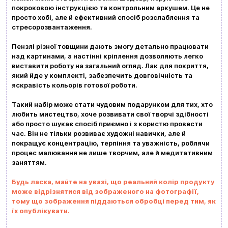
Доставка та оплата
покроковою інструкцією та контрольним аркушем. Це не
просто хобі, але й ефективний спосіб розслаблення та
Новини та статті
стресорозвантаження.
Повернення та обмін товарів
Пензлі різної товщини дають змогу детально працювати
над картинами, а настінні кріплення дозволяють легко
Ваш кошик зараз порожній
виставити роботу на загальний огляд. Лак для покриття,
Політика конфіденційності
який йде у комплекті, забезпечить довговічність та
яскравість кольорів готової роботи.
Контакти
Перегляньте асортимент нашого магазину і ви
Такий набір може стати чудовим подарунком для тих, хто
обовʼязково знайдете щось цікавеньке
любить мистецтво, хоче розвивати свої творчі здібності
+380996393746
або просто шукає спосіб приємно і з користю провести
час. Він не тільки розвиває художні навички, але й
+380634324164
покращує концентрацію, терпіння та уважність, роблячи
процес малювання не лише творчим, але й медитативним
заняттям.
Замовити дзвінок
Будь ласка, майте на увазі, що реальний колір продукту
kubix.boardgames@gmail.com
може відрізнятися від зображеного на фотографії,
тому що зображення піддаються обробці перед тим, як
Мова сайту:
їх опублікувати.
UA
ㅤRU