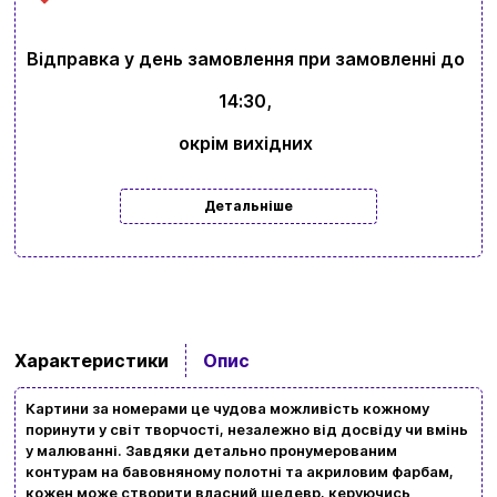
Відправка у день замовлення при замовленні до
14:30,
окрім вихідних
Детальніше
Характеристики
Опис
Вхід
Реєстрація
Картини за номерами це чудова можливість кожному
поринути у світ творчості, незалежно від досвіду чи вмінь
у малюванні. Завдяки детально пронумерованим
Бренди
контурам на бавовняному полотні та акриловим фарбам,
кожен може створити власний шедевр, керуючись