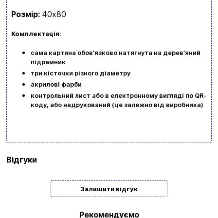
Розмір:
40х80
Замовити дзвінок
Комплектація
:
kubix.boardgames@gmail.com
сама картина обовʼязково натягнута на деревʼяний
Мова сайту:
підрамник
UA
ㅤRU
три кісточки різного діаметру
акрилові фарби
контрольний лист або в електронному вигляді по QR-
коду, або надрукований (це залежно від виробника)
Бренд
Origami
Відгуки
Тип
Подарункові
Залишити відгук
Жанр
Натюрморт | Їжа
картини/
Рекомендуємо