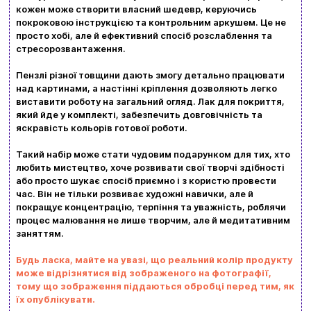
кожен може створити власний шедевр, керуючись
покроковою інструкцією та контрольним аркушем. Це не
просто хобі, але й ефективний спосіб розслаблення та
Вхід
Реєстрація
стресорозвантаження.
Пензлі різної товщини дають змогу детально працювати
Бренди
над картинами, а настінні кріплення дозволяють легко
виставити роботу на загальний огляд. Лак для покриття,
який йде у комплекті, забезпечить довговічність та
Доставка та оплата
яскравість кольорів готової роботи.
Новини та статті
Такий набір може стати чудовим подарунком для тих, хто
любить мистецтво, хоче розвивати свої творчі здібності
Повернення та обмін товарів
або просто шукає спосіб приємно і з користю провести
Ваш кошик зараз порожній
час. Він не тільки розвиває художні навички, але й
Політика конфіденційності
покращує концентрацію, терпіння та уважність, роблячи
процес малювання не лише творчим, але й медитативним
Контакти
Перегляньте асортимент нашого магазину і ви
заняттям.
обовʼязково знайдете щось цікавеньке
Будь ласка, майте на увазі, що реальний колір продукту
може відрізнятися від зображеного на фотографії,
+380996393746
тому що зображення піддаються обробці перед тим, як
їх опублікувати.
+380634324164