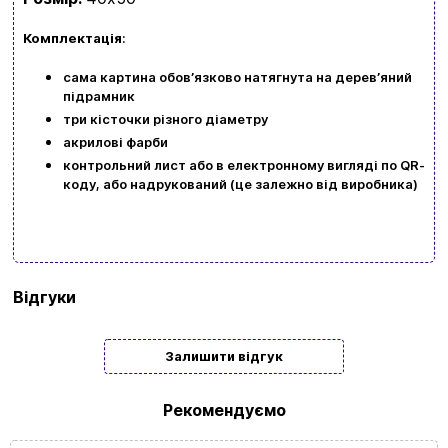
kubix.boardgames@gmail.com
Комплектація
:
Мова сайту:
сама картина обовʼязково натягнута на деревʼяний
підрамник
UA
ㅤRU
три кісточки різного діаметру
акрилові фарби
контрольний лист або в електронному вигляді по QR-
коду, або надрукований (це залежно від виробника)
Бренд
Art Craft
Відгуки
Тип
Подарункові
Залишити відгук
Жанр
Міста | Пейзаж
картини/
Рекомендуємо
мозаїки