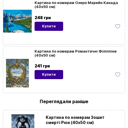
Картина по номерам Озеро Марейн Канада
(40х50 см)
Розмір
40x50
картини
248 грн
Купити
Орієнтація
Вертикальна
картини
На
Так
Картина по номерам Романтичні Філіппіни
(40х50 см)
підрамнику
241 грн
Купити
Переглядали раніше
Картина по номерам Зошит
смерті Рюк (40х50 см)