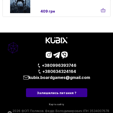
409 грн
+380996393746
+380634324164
kubix.boardgames@gmail.com
Залишились питання ?
Карта сайту
2026 ФОП Поляков Федір Володимирович ІПН 3534007678