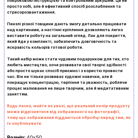
покроковою інструкцією та контрольним аркушем. Це не
Вхід
Реєстрація
просто хобі, але й ефективний спосіб розслаблення та
стресорозвантаження.
Бренди
Пензлі різної товщини дають змогу детально працювати
над картинами, а настінні кріплення дозволяють легко
виставити роботу на загальний огляд. Лак для покриття,
Доставка та оплата
який йде у комплекті, забезпечить довговічність та
яскравість кольорів готової роботи.
Новини та статті
Такий набір може стати чудовим подарунком для тих, хто
Повернення та обмін товарів
любить мистецтво, хоче розвивати свої творчі здібності
Ваш кошик зараз порожній
або просто шукає спосіб приємно і з користю провести
Політика конфіденційності
час. Він не тільки розвиває художні навички, але й
покращує концентрацію, терпіння та уважність, роблячи
Контакти
Перегляньте асортимент нашого магазину і ви
процес малювання не лише творчим, але й медитативним
заняттям.
обовʼязково знайдете щось цікавеньке
Будь ласка, майте на увазі, що реальний колір продукту
+380996393746
може відрізнятися від зображеного на фотографії,
тому що зображення піддаються обробці перед тим, як
+380634324164
їх опублікувати.
Замовити дзвінок
Розмір:
40х50