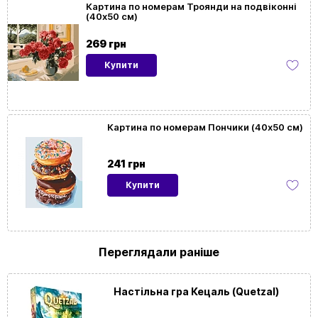
Картина по номерам Троянди на подвіконні
(40х50 см)
Розмір
40x50
картини
269 грн
Купити
Орієнтація
Горизонтальна
картини
На
Так
Картина по номерам Пончики (40х50 см)
підрамнику
241 грн
Купити
Переглядали раніше
Настільна гра Кецаль (Quetzal)