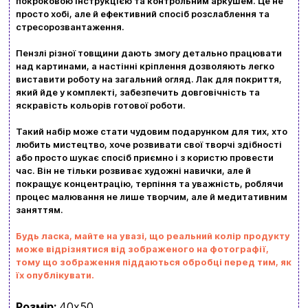
покроковою інструкцією та контрольним аркушем. Це не
Вхід
Реєстрація
просто хобі, але й ефективний спосіб розслаблення та
стресорозвантаження.
Бренди
Пензлі різної товщини дають змогу детально працювати
над картинами, а настінні кріплення дозволяють легко
виставити роботу на загальний огляд. Лак для покриття,
Доставка та оплата
який йде у комплекті, забезпечить довговічність та
яскравість кольорів готової роботи.
Новини та статті
Такий набір може стати чудовим подарунком для тих, хто
Повернення та обмін товарів
любить мистецтво, хоче розвивати свої творчі здібності
Ваш кошик зараз порожній
або просто шукає спосіб приємно і з користю провести
Політика конфіденційності
час. Він не тільки розвиває художні навички, але й
покращує концентрацію, терпіння та уважність, роблячи
Контакти
Перегляньте асортимент нашого магазину і ви
процес малювання не лише творчим, але й медитативним
заняттям.
обовʼязково знайдете щось цікавеньке
Будь ласка, майте на увазі, що реальний колір продукту
+380996393746
може відрізнятися від зображеного на фотографії,
тому що зображення піддаються обробці перед тим, як
+380634324164
їх опублікувати.
Замовити дзвінок
Розмір:
40х50