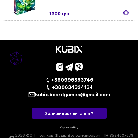
1600 грн
+380996393746
+380634324164
kubix.boardgames@gmail.com
Залишились питання ?
Карта сайту
2026 ФОП Поляков Федір Володимирович ІПН 3534007678