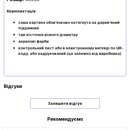
kubix.boardgames@gmail.com
Комплектація
:
Мова сайту:
сама картина обовʼязково натягнута на деревʼяний
підрамник
UA
ㅤRU
три кісточки різного діаметру
акрилові фарби
контрольний лист або в електронному вигляді по QR-
коду, або надрукований (це залежно від виробника)
Бренд
Art Craft
Відгуки
Тип
Подарункові
Залишити відгук
Жанр
Їжа
картини/
Рекомендуємо
мозаїки