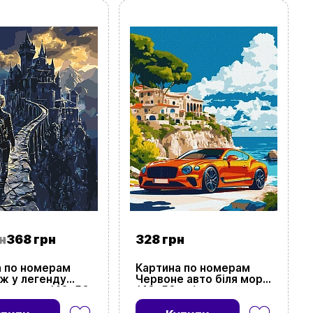
н
368 грн
328 грн
а по номерам
Картина по номерам
ж у легенду
Червоне авто біля моря
те крило (40х50
(40х50 см)