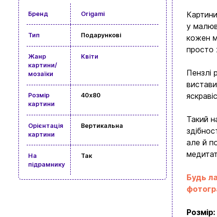
Картини
Бренд
Origami
у малюв
Тип
Подарункові
кожен м
просто 
Жанр
Квіти
картини/
Пензлі 
мозаїки
вистави
яскраві
Розмір
40x80
картини
Такий н
Орієнтація
Вертикальна
здібнос
картини
але й п
медитат
На
Так
підрамнику
Будь ла
фотогра
Розмір