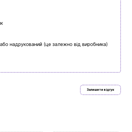
ик
 або надрукований (це залежно від виробника)
Залишити відгук
ово знайдете