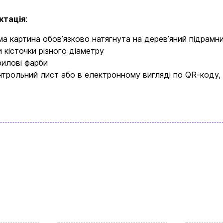
Вхід
Реєстрація
ктація
:
ма картина обовʼязково натягнута на деревʼяний підрамн
Бренди
и кісточки різного діаметру
рилові фарби
нтрольний лист або в електронному вигляді по QR-коду,
Доставка та оплата
Новини та статті
Повернення та обмін товарів
Ваш кошик зараз порожній
Політика конфіденційності
Контакти
асортимент нашого магазину і ви обовʼязк
щось цікавеньке
+380996393746