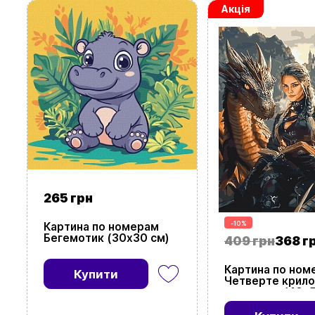
Акція
265 грн
-10%
Картина по номерам
Бегемотик (30х30 см)
409 грн
368 г
Картина по ном
Купити
Четверте крило
драконом (40х5