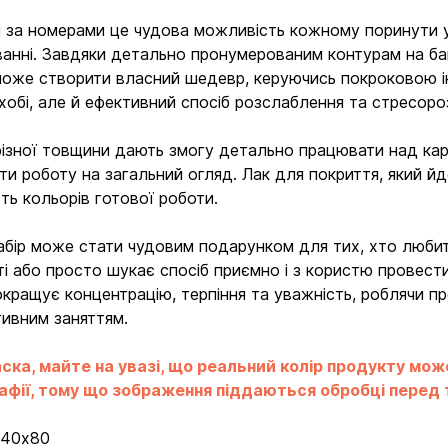
 за номерами це чудова можливість кожному поринути у 
анні. Завдяки детально пронумерованим контурам на ба
оже створити власний шедевр, керуючись покроковою і
хобі, але й ефективний спосіб розслаблення та стресор
різної товщини дають змогу детально працювати над карт
ти роботу на загальний огляд. Лак для покриття, який йде
сть кольорів готової роботи.
абір може стати чудовим подарунком для тих, хто любит
ті або просто шукає спосіб приємно і з користю провести 
окращує концентрацію, терпіння та уважність, роблячи 
ивним заняттям.
ска, майте на увазі, що реальний колір продукту мож
фії, тому що зображення піддаються обробці перед ти
:
40х80