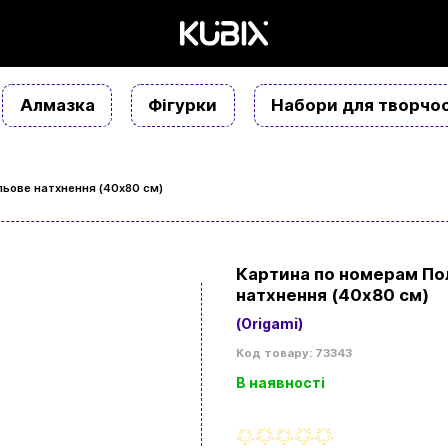
Алмазка
Фігурки
Набори для творчос
ьове натхнення (40х80 см)
Картина по номерам По
натхнення (40х80 см)
(Origami)
Код товару: 73343
В наявності