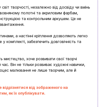
світ творчості, незалежно від досвіду чи вмінь
вовняному полотні та акриловим фарбам,
нструкцією та контрольним аркушем. Це не
озвантаження.
инами, а настінні кріплення дозволяють легко
 у комплекті, забезпечить довговічність та
ь мистецтво, хоче розвивати свої творчі
час. Він не тільки розвиває художні навички,
процес малювання не лише творчим, але й
е відрізнятися від зображеного на
м, як їх опублікувати.