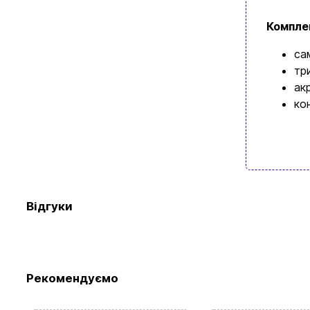
Компле
са
тр
ак
ко
Відгуки
Перегляньте 
Рекомендуємо