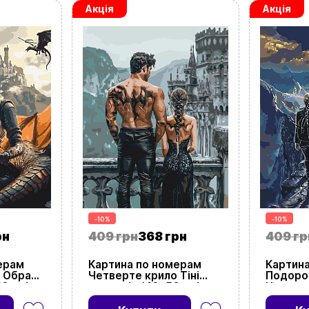
Акція
Акція
+380634324164
Замовити дзвінок
kubix.boardgames@gmail.com
Мова сайту:
UA
ㅤRU
-10%
-10%
рн
409 грн
368 грн
409 гр
ерам
Картина по номерам
Картин
 Обрана
Четверте крило Тіні
Подоро
0 см)
драконів (40х50 см)
Четвер
см)