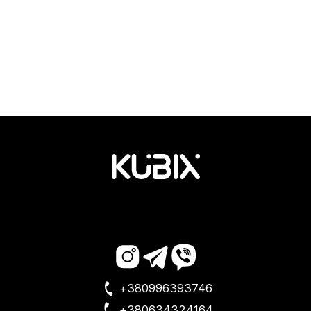
+380996393746
+380634324164