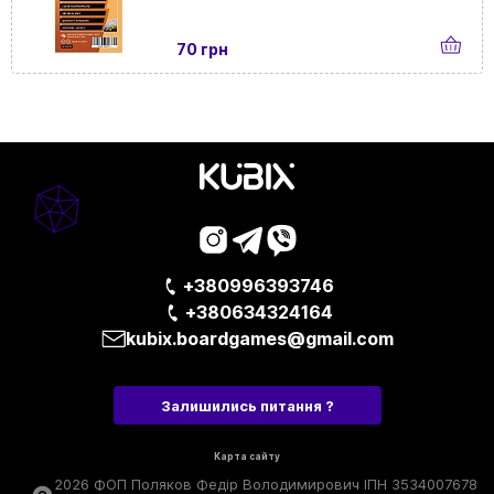
70 грн
+380996393746
+380634324164
kubix.boardgames@gmail.com
Залишились питання ?
Карта сайту
2026 ФОП Поляков Федір Володимирович ІПН 3534007678