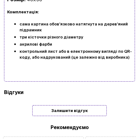
kubix.boardgames@gmail.com
Комплектація
:
Мова сайту:
сама картина обовʼязково натягнута на деревʼяний
підрамник
UA
ㅤRU
три кісточки різного діаметру
акрилові фарби
контрольний лист або в електронному вигляді по QR-
коду, або надрукований (це залежно від виробника)
Бренд
Art Craft
Відгуки
Тип
Подарункові
Залишити відгук
Жанр
Люди
картини/
Рекомендуємо
мозаїки