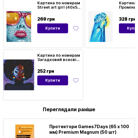
Картина по номерам
Картина 
Street art girl (40х50
Промінь
Розмір
40x50
см)
(40х50 с
картини
269 грн
328 грн
Купити
Купи
Орієнтація
Горизонтальна
картини
На
Так
Картина по номерам
Загадковий всесвіт
підрамнику
(40х40 см)
252 грн
Купити
Переглядали раніше
Протектори Games7Days (65 x 100
мм) Premium Magnum (50 шт)