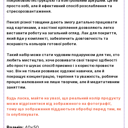
покроковою інструкцією та контрольним аркушем. Це не
Вхід
Реєстрація
просто хобі, але й ефективний спосіб розслаблення та
стресорозвантаження.
Бренди
Пензлі різної товщини дають змогу детально працювати
над картинами, а настінні кріплення дозволяють легко
виставити роботу на загальний огляд. Лак для покриття,
Доставка та оплата
який йде у комплекті, забезпечить довговічність та
яскравість кольорів готової роботи.
Новини та статті
Такий набір може стати чудовим подарунком для тих, хто
Повернення та обмін товарів
любить мистецтво, хоче розвивати свої творчі здібності
Ваш кошик зараз порожній
або просто шукає спосіб приємно і з користю провести
Політика конфіденційності
час. Він не тільки розвиває художні навички, але й
покращує концентрацію, терпіння та уважність, роблячи
Контакти
Перегляньте асортимент нашого магазину і ви
процес малювання не лише творчим, але й медитативним
заняттям.
обовʼязково знайдете щось цікавеньке
Будь ласка, майте на увазі, що реальний колір продукту
+380996393746
може відрізнятися від зображеного на фотографії,
тому що зображення піддаються обробці перед тим, як
+380634324164
їх опублікувати.
Замовити дзвінок
Розмір:
40х50