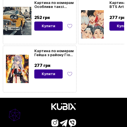
Картина по номерам
Картина 
Особливе таксі
BTS Art 
Розмір
40x50
(40х40 см)
картини
252 грн
277 грн
Купити
Купи
Орієнтація
Вертикальна
картини
На
Так
Картина по номерам
Гейша з району Гіон
підрамнику
(40х50 см)
277 грн
Купити