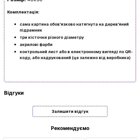
Комплектація
:
сама картина обовʼязково натягнута на деревʼяний
підрамник
три кісточки різного діаметру
акрилові фарби
контрольний лист або в електронному вигляді по QR-
коду, або надрукований (це залежно від виробника)
Бренд
Art Craft
Відгуки
Тип
Подарункові
Залишити відгук
Жанр
18+
картини/
Рекомендуємо
мозаїки