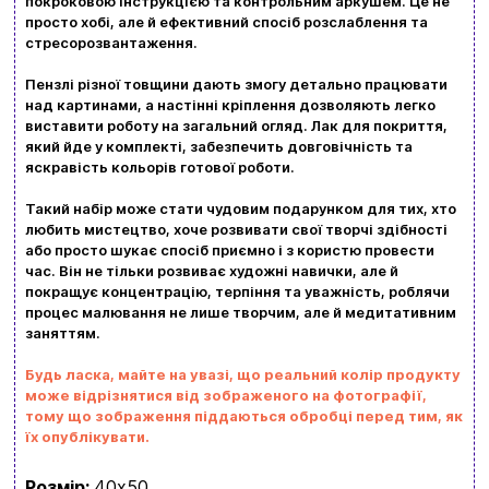
Доставка та оплата
покроковою інструкцією та контрольним аркушем. Це не
просто хобі, але й ефективний спосіб розслаблення та
стресорозвантаження.
Новини та статті
Пензлі різної товщини дають змогу детально працювати
Повернення та обмін товарів
над картинами, а настінні кріплення дозволяють легко
Ваш кошик зараз порожній
виставити роботу на загальний огляд. Лак для покриття,
Політика конфіденційності
який йде у комплекті, забезпечить довговічність та
яскравість кольорів готової роботи.
Контакти
Перегляньте асортимент нашого магазину і ви
Такий набір може стати чудовим подарунком для тих, хто
обовʼязково знайдете щось цікавеньке
любить мистецтво, хоче розвивати свої творчі здібності
або просто шукає спосіб приємно і з користю провести
+380996393746
час. Він не тільки розвиває художні навички, але й
покращує концентрацію, терпіння та уважність, роблячи
+380634324164
процес малювання не лише творчим, але й медитативним
заняттям.
Замовити дзвінок
Будь ласка, майте на увазі, що реальний колір продукту
kubix.boardgames@gmail.com
може відрізнятися від зображеного на фотографії,
тому що зображення піддаються обробці перед тим, як
їх опублікувати.
Мова сайту:
UA
ㅤRU
Розмір:
40х50