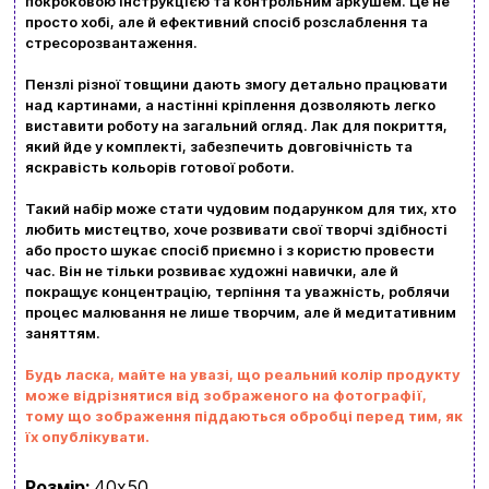
Доставка та оплата
покроковою інструкцією та контрольним аркушем. Це не
просто хобі, але й ефективний спосіб розслаблення та
стресорозвантаження.
Новини та статті
Пензлі різної товщини дають змогу детально працювати
Повернення та обмін товарів
над картинами, а настінні кріплення дозволяють легко
Ваш кошик зараз порожній
виставити роботу на загальний огляд. Лак для покриття,
Політика конфіденційності
який йде у комплекті, забезпечить довговічність та
яскравість кольорів готової роботи.
Контакти
Перегляньте асортимент нашого магазину і ви
Такий набір може стати чудовим подарунком для тих, хто
обовʼязково знайдете щось цікавеньке
любить мистецтво, хоче розвивати свої творчі здібності
або просто шукає спосіб приємно і з користю провести
+380996393746
час. Він не тільки розвиває художні навички, але й
покращує концентрацію, терпіння та уважність, роблячи
+380634324164
процес малювання не лише творчим, але й медитативним
заняттям.
Замовити дзвінок
Будь ласка, майте на увазі, що реальний колір продукту
kubix.boardgames@gmail.com
може відрізнятися від зображеного на фотографії,
тому що зображення піддаються обробці перед тим, як
їх опублікувати.
Мова сайту:
UA
ㅤRU
Розмір:
40х50