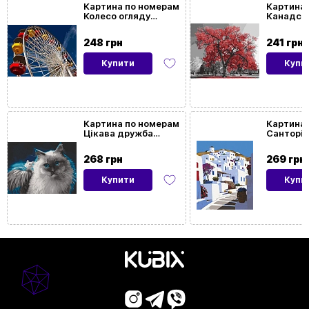
Картина по номерам
Картина 
Колесо огляду
Канадськ
Розмір
40x50
(40х50 см)
(40х50 с
картини
248 грн
241 грн
Купити
Купи
Орієнтація
Вертикальна
картини
На
Так
Картина по номерам
Картина 
Цікава дружба
Санторін
підрамнику
(40х50 см)
(40х50 с
268 грн
269 грн
Купити
Купи