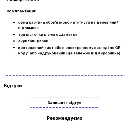
Комплектація
:
сама картина обовʼязково натягнута на деревʼяний
підрамник
три кісточки різного діаметру
акрилові фарби
контрольний лист або в електронному вигляді по QR-
коду, або надрукований (це залежно від виробника)
Бренд
Art Craft
Відгуки
Тип
Подарункові
Залишити відгук
Жанр
Тварини
картини/
Рекомендуємо
мозаїки