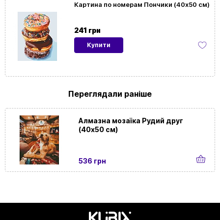
Картина по номерам Пончики (40х50 см)
Розмір
40x50
картини
241 грн
Купити
Орієнтація
Вертикальна
картини
На
Так
Переглядали раніше
підрамнику
Алмазна мозаїка Рудий друг
(40х50 см)
536 грн