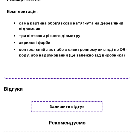
UA
ㅤRU
Комплектація
:
сама картина обовʼязково натягнута на деревʼяний
підрамник
три кісточки різного діаметру
акрилові фарби
контрольний лист або в електронному вигляді по QR-
коду, або надрукований (це залежно від виробника)
Бренд
Art Craft
Відгуки
Тип
Подарункові
Залишити відгук
Жанр
Тварини
картини/
Рекомендуємо
мозаїки