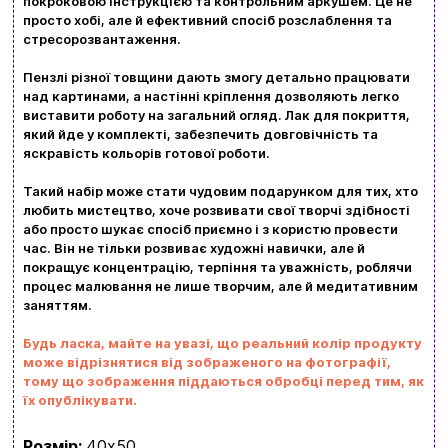
покроковою інструкцією та контрольним аркушем. Це не
просто хобі, але й ефективний спосіб розслаблення та
Доставка та оплата
стресорозвантаження.
Новини та статті
Пензлі різної товщини дають змогу детально працювати
над картинами, а настінні кріплення дозволяють легко
Повернення та обмін товарів
виставити роботу на загальний огляд. Лак для покриття,
який йде у комплекті, забезпечить довговічність та
Ваш кошик зараз порожній
яскравість кольорів готової роботи.
Політика конфіденційності
Такий набір може стати чудовим подарунком для тих, хто
Контакти
Перегляньте асортимент нашого магазину і ви
любить мистецтво, хоче розвивати свої творчі здібності
або просто шукає спосіб приємно і з користю провести
обовʼязково знайдете щось цікавеньке
час. Він не тільки розвиває художні навички, але й
+380996393746
покращує концентрацію, терпіння та уважність, роблячи
процес малювання не лише творчим, але й медитативним
+380634324164
заняттям.
Будь ласка, майте на увазі, що реальний колір продукту
Замовити дзвінок
може відрізнятися від зображеного на фотографії,
тому що зображення піддаються обробці перед тим, як
kubix.boardgames@gmail.com
їх опублікувати.
Мова сайту:
Розмір:
40х50