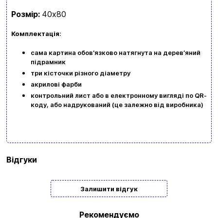
Розмір:
40х80
kubix.boardgames@gmail.com
Комплектація
:
Мова сайту:
сама картина обовʼязково натягнута на деревʼяний
UA
ㅤRU
підрамник
три кісточки різного діаметру
акрилові фарби
контрольний лист або в електронному вигляді по QR-
коду, або надрукований (це залежно від виробника)
Бренд
Origami
Відгуки
Тип
Подарункові
Залишити відгук
Жанр
Пейзаж | Транспорт
картини/
Рекомендуємо