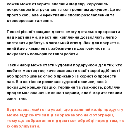
кожен може створити власний шедевр, керуючись
покроковою інструкцією та контрольним аркушем. Це не
Вхід
Реєстрація
просто хобі, але й ефективний спосіб розслаблення та
стресорозвантаження.
Бренди
Пензлі різної товщини дають змогу детально працювати
над картинами, а настінні кріплення дозволяють легко
Доставка та оплата
виставити роботу на загальний огляд. Лак для покриття,
який йде у комплекті, забезпечить довговічність та
Новини та статті
яскравість кольорів готової роботи.
Повернення та обмін товарів
Такий набір може стати чудовим подарунком для тих, хто
Ваш кошик зараз порожній
любить мистецтво, хоче розвивати свої творчі здібності
Політика конфіденційності
або просто шукає спосіб приємно і з користю провести
час. Він не тільки розвиває художні навички, але й
Контакти
покращує концентрацію, терпіння та уважність, роблячи
Перегляньте асортимент нашого магазину і ви
процес малювання не лише творчим, але й медитативним
обовʼязково знайдете щось цікавеньке
заняттям.
+380996393746
Будь ласка, майте на увазі, що реальний колір продукту
може відрізнятися від зображеного на фотографії,
+380634324164
тому що зображення піддаються обробці перед тим, як
їх опублікувати.
Замовити дзвінок