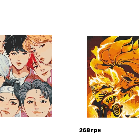
Замовити дзвінок
kubix.boardgames@gmail.com
Мова сайту:
UA
ㅤRU
268 грн