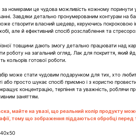
 за номерами це чудова можливість кожному поринути у 
анні. Завдяки детально пронумерованим контурам на ба
оже створити власний шедевр, керуючись покроковою і
хобі, але й ефективний спосіб розслаблення та стресор
різної товщини дають змогу детально працювати над карт
ти роботу на загальний огляд. Лак для покриття, який йде
сть кольорів готової роботи.
абір може стати чудовим подарунком для тих, хто любит
ті або просто шукає спосіб приємно і з користю провести 
окращує концентрацію, терпіння та уважність, роблячи 
ивним заняттям.
ска, майте на увазі, що реальний колір продукту мож
фії, тому що зображення піддаються обробці перед ти
Вхід
Реєстрація
:
40х50