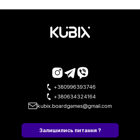
+380996393746
+380634324164
kubix.boardgames@gmail.com
Залишились питання ?