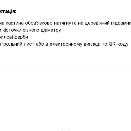
Бренди
ктація
:
ма картина обовʼязково натягнута на деревʼяний підрамн
Доставка та оплата
и кісточки різного діаметру
рилові фарби
Новини та статті
нтрольний лист або в електронному вигляді по QR-коду,
Повернення та обмін товарів
Ваш кошик зараз порожній
Політика конфіденційності
Контакти
асортимент нашого магазину і ви обовʼязк
щось цікавеньке
+380996393746
+380634324164