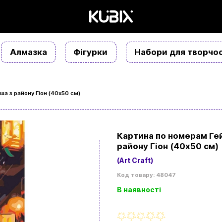
Алмазка
Фігурки
Набори для творчос
а з району Гіон (40х50 см)
Картина по номерам Ге
району Гіон (40х50 см)
(Art Craft)
Код товару: 48047
В наявності