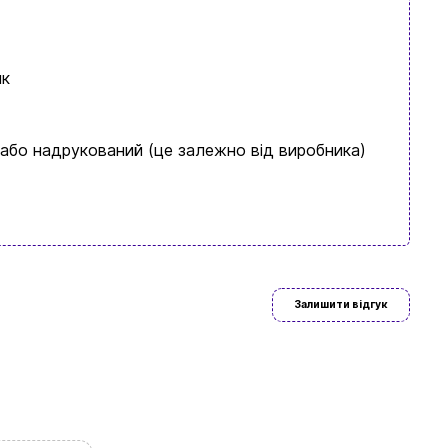
ик
 або надрукований (це залежно від виробника)
ово знайдете
Залишити відгук