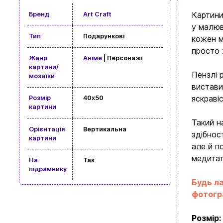
Картини
Бренд
Art Craft
у малюв
Тип
Подарункові
кожен м
просто 
Жанр
Аніме
| Персонажі
картини/
Пензлі 
мозаїки
вистави
яскраві
Розмір
40x50
картини
Такий н
Орієнтація
Вертикальна
здібнос
картини
але й п
медитат
На
Так
підрамнику
Будь ла
фотогра
Розмір