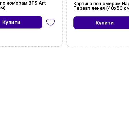
 по номерам BTS Art
Картина по номерам На
см)
Перевтілення (40х50 с
Купити
Купити