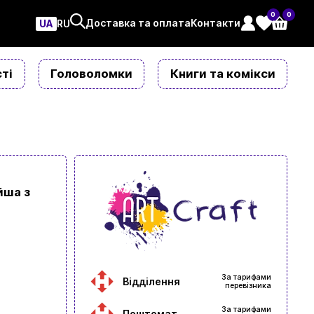
0
0
Доставка та оплата
Контакти
UA
ㅤRU
ті
Головоломки
Книги та комікси
йша з
За тарифами
Відділення
перевізника
За тарифами
Поштомат