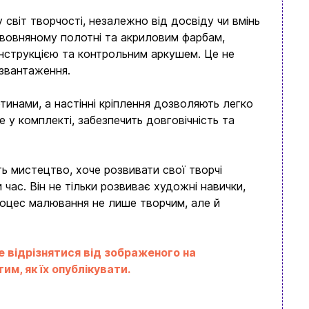
світ творчості, незалежно від досвіду чи вмінь
вовняному полотні та акриловим фарбам,
нструкцією та контрольним аркушем. Це не
озвантаження.
инами, а настінні кріплення дозволяють легко
 у комплекті, забезпечить довговічність та
ь мистецтво, хоче розвивати свої творчі
час. Він не тільки розвиває художні навички,
процес малювання не лише творчим, але й
е відрізнятися від зображеного на
м, як їх опублікувати.