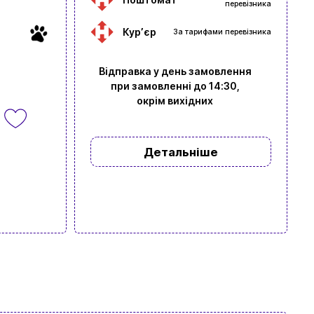
перевізника
Курʼєр
За тарифами перевізника
Відправка у день замовлення
при замовленні до 14:30,
окрім вихідних
Детальніше