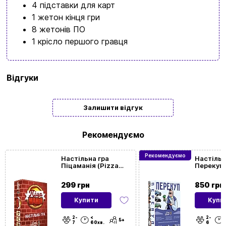
4 підставки для карт
1 жетон кінця гри
8 жетонів ПО
1 крісло першого гравця
Бренд
Lord of Boards
Відгуки
Мова
Українська
Залишити відгук
Кількість
2 | 3 | 4
гравців
Рекомендуємо
Рекомендуємо
Вікова
8
| 9 |
10
| 11 | 12+
Настільна гра
Настільн
Піцаманія (Pizza
Перекуп 
категорія
Rush)
Dealer)
299 грн
850 грн
Посилання
http
Купити
Купи
на BGG
2-
<
2-
5+
7
60хв.
6