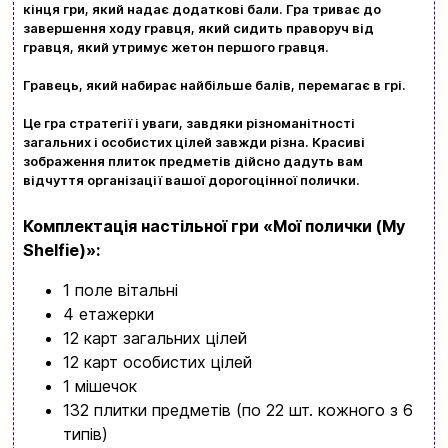
кінця гри, який надає додаткові бали. Гра триває до
обовʼязково знайдете щось цікавеньке
завершення ходу гравця, який сидить праворуч від
гравця, який утримує жетон першого гравця.
+380996393746
Гравець, який набирає найбільше балів, перемагає в грі.
+380634324164
Це гра стратегії і уваги, завдяки різноманітності
Замовити дзвінок
загальних і особистих цілей завжди різна. Красиві
зображення плиток предметів дійсно дадуть вам
kubix.boardgames@gmail.com
відчуття організації вашої дорогоцінної полички.
Мова сайту:
Комплектація настільної гри «Мої полички (My
Shelfie)
»:
UA
ㅤRU
1 поле вітальні
4 етажерки
12 карт загальних цілей
12 карт особистих цілей
1 мішечок
132 плитки предметів (по 22 шт. кожного з 6
типів)