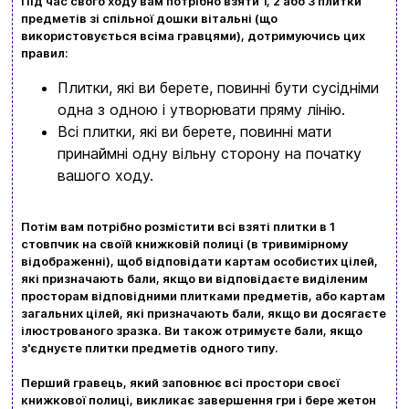
Під час свого ходу вам потрібно взяти 1, 2 або 3 плитки
предметів зі спільної дошки вітальні (що
використовується всіма гравцями), дотримуючись цих
правил:
Плитки, які ви берете, повинні бути сусідніми
одна з одною і утворювати пряму лінію.
Всі плитки, які ви берете, повинні мати
принаймні одну вільну сторону на початку
Вхід
Реєстрація
вашого ходу.
Бренди
Потім вам потрібно розмістити всі взяті плитки в 1
стовпчик на своїй книжковій полиці (в тривимірному
Доставка та оплата
відображенні), щоб відповідати картам особистих цілей,
які призначають бали, якщо ви відповідаєте виділеним
Новини та статті
просторам відповідними плитками предметів, або картам
загальних цілей, які призначають бали, якщо ви досягаєте
Повернення та обмін товарів
ілюстрованого зразка. Ви також отримуєте бали, якщо
Ваш кошик зараз порожній
з'єднуєте плитки предметів одного типу.
Політика конфіденційності
Перший гравець, який заповнює всі простори своєї
Контакти
Перегляньте асортимент нашого магазину і ви
книжкової полиці, викликає завершення гри і бере жетон