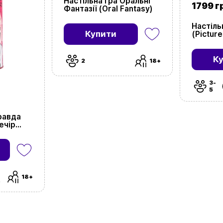
Настільна гра Оральні
1799 г
Фантазії (Oral Fantasy)
Настіль
Купити
(Picture
К
2
18+
3-
5
равда
ечір
ty)
18+
.