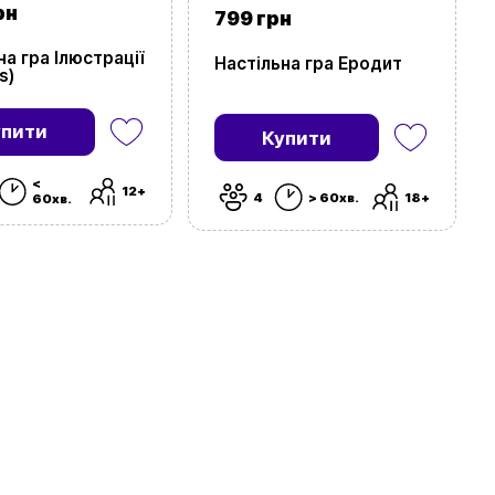
рн
799 грн
на гра Ілюстрації
Настільна гра Еродит
s)
упити
Купити
<
12+
4
> 60хв.
18+
60хв.