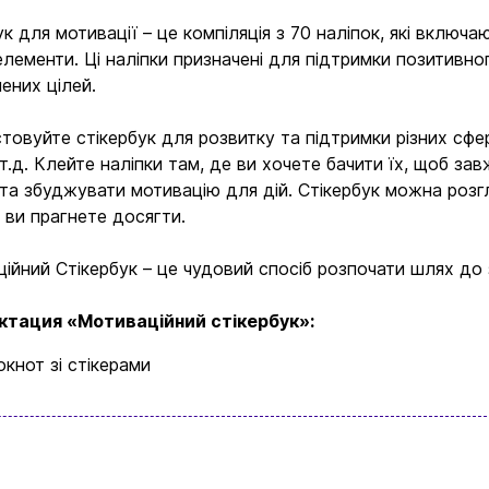
ук для мотивації – це компіляція з 70 наліпок, які включа
 елементи. Ці наліпки призначені для підтримки позитив
ених цілей.
товуйте стікербук для розвитку та підтримки різних сфер 
і т.д. Клейте наліпки там, де ви хочете бачити їх, щоб з
 та збуджувати мотивацію для дій. Стікербук можна розгл
у ви прагнете досягти.
Вхід
Реєстрація
ійний Стікербук – це чудовий спосіб розпочати шлях до 
Бренди
ктация «Мотиваційний стікербук»:
Доставка та оплата
окнот зі стікерами
Новини та статті
Повернення та обмін товарів