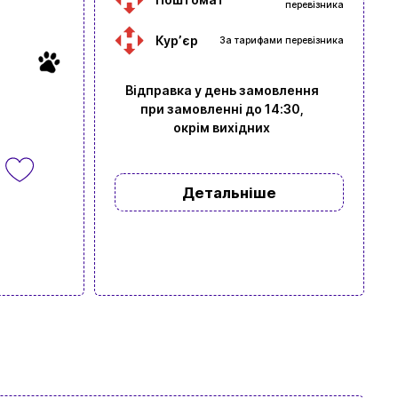
перевізника
Курʼєр
За тарифами перевізника
Відправка у день замовлення
при замовленні до 14:30,
окрім вихідних
Детальніше