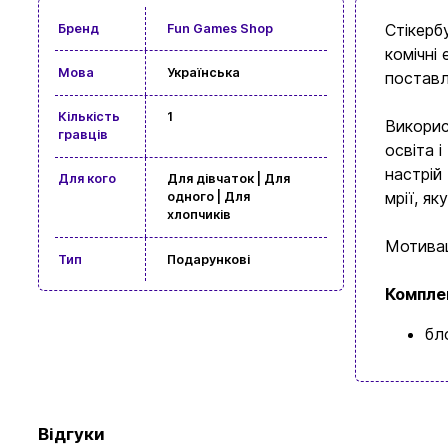
Стікерб
Бренд
Fun Games Shop
комічні
Мова
Українська
поставл
Кількість
1
Викорис
гравців
освіта 
настрій
Для кого
Для дівчаток | Для
мрії, як
одного | Для
хлопчиків
Мотивац
Тип
Подарункові
Компле
бл
Відгуки