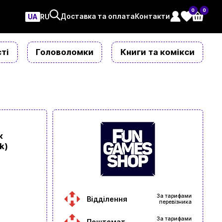
0
0
Доставка та оплата
Контакти
UA
ㅤRU
ті
Головоломки
Книги та комікси
к
k)
За тарифами
Відділення
перевізника
За тарифами
Поштомат