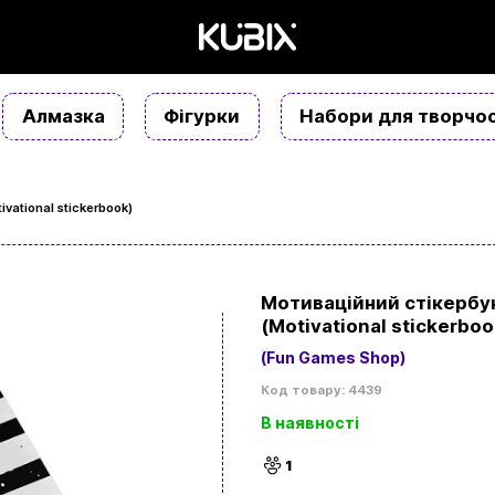
Алмазка
Фігурки
Набори для творчос
vational stickerbook)
Мотиваційний стікербу
(Motivational stickerboo
(Fun Games Shop)
Код товару: 4439
В наявності
1