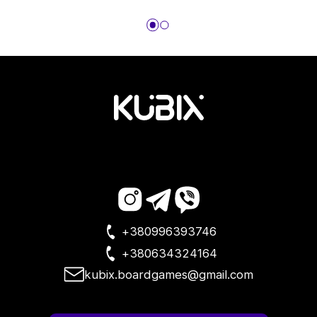
+380996393746
+380634324164
kubix.boardgames@gmail.com