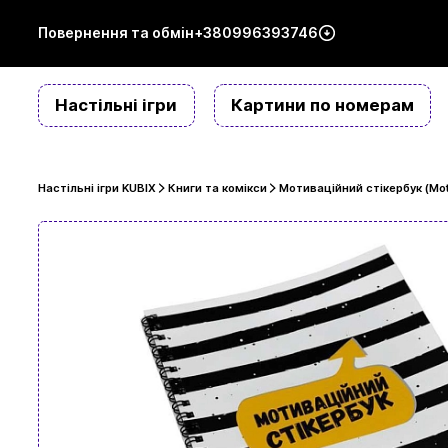
Повернення та обмін
+380996393746
Настільні ігри
Картини по номерам
Настільні ігри KUBIX
Книги та комікси
Мотиваційний стікербук (Moti