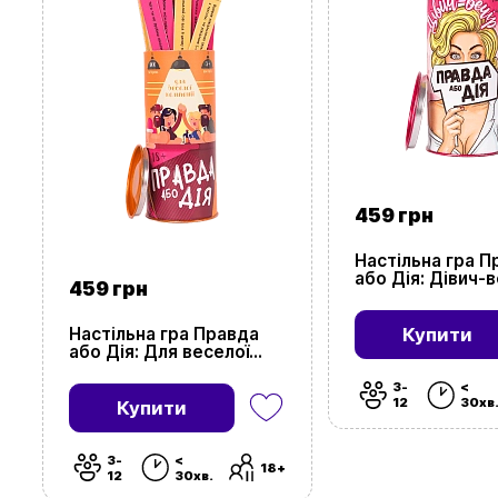
459 грн
Настільна гра П
або Дія: Дівич-в
459 грн
(Truth or Dare:
Bachelorette par
Настільна гра Правда
Купити
або Дія: Для веселої
компанії (Truth or Dare:
For fun company)
3-
<
12
30хв
Купити
3-
<
18+
12
30хв.