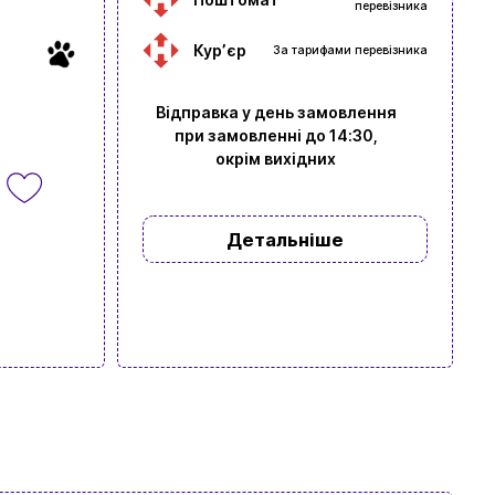
перевізника
Курʼєр
За тарифами перевізника
Відправка у день замовлення
при замовленні до 14:30,
окрім вихідних
Детальніше