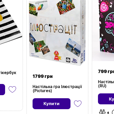
Замовити дзвінок
kubix.boardgames@gmail.com
Мова сайту:
UA
ㅤRU
799 гр
тікербук
1799 грн
Настіль
(RU)
Настільна гра Ілюстрації
(Pictures)
К
Купити
4