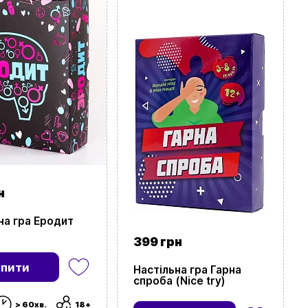
н
на гра Еродит
399 грн
упити
Настільна гра Гарна
спроба (Nice try)
> 60хв.
18+