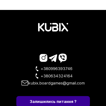
+380996393746
+380634324164
kubix.boardgames@gmail.com
Залишились питання ?