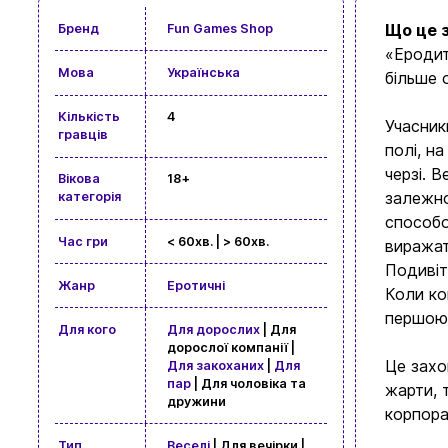
Що це з
Бренд
Fun Games Shop
«Еродит
Мова
Українська
більше 
Кількість
4
Учасник
гравців
полі, н
черзі. 
Вікова
18+
залежно
категорія
способо
Час гри
< 60хв. | > 60хв.
виражат
Подивіт
Жанр
Еротичні
Коли ко
першою 
Для кого
Для дорослих
| Для
дорослої компанії |
Це захо
Для закоханих
|
Для
пар
| Для чоловіка та
жарти, 
дружини
корпора
Тип
Веселі
| Для вечірки |