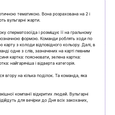
ротичною тематикою. Вона розрахована на 2 і
ть вульгарні жарти.
рку сперматозоїда і розміщує її на гральному
днозначною формою. Команди роблять ходи по
ю карту з колоди відповідного кольору. Далі, в
анді одне з слів, зазначених на карті певним
синя картка: пояснювати, зелена картка:
ка: найгарячіша і відверта категорія.
я вгору на кілька поділок. Та команда, яка
ішної компанії відкритих людей. Вульгарні
дійдуть для вечірки до Дня всіх закоханих,