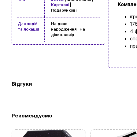
Комплек
Карткові
|
Подарункові
іг
17
Для подій
На день
та локацій
народження | На
4 
дівич-вечір
сп
пр
Відгуки
Перегляньте 
Рекомендуємо