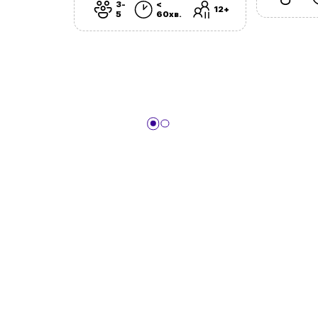
3-
<
12+
5
60хв.