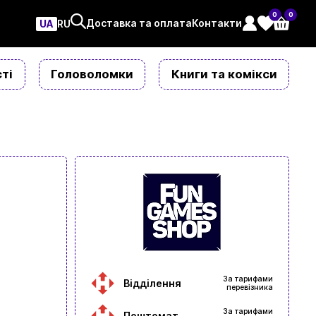
0
0
Доставка та оплата
Контакти
UA
ㅤRU
ті
Головоломки
Книги та комікси
За тарифами
Відділення
перевізника
За тарифами
Поштомат