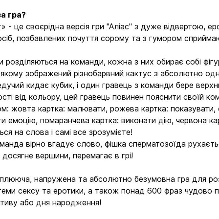
а гра?
» - це своєрідна версія гри "Аліас" з дуже відвертою, е
осіб, позбавлених почуття сорому та з гумором сприймаю
и розділяються на команди, кожна з них обирає собі фігу
а якому зображений різнобарвний кактус з абсолютно о
Ведучий кидає кубик, і один гравець з команди бере верхн
сті від кольору, цей гравець повинен пояснити своїй ком
м: жовта картка: малювати, рожева картка: показувати, 
и емоцію, помаранчева картка: виконати дію, червона карт
ься на слова і самі все зрозумієте!
манда вірно вгадує слово, фішка сперматозоїда рухаєтьс
досягне вершини, перемагає в грі!
плююча, напружена та абсолютно безумовна гра для розк
теми сексу та еротики, а також понад 600 фраз чудово пі
тиву або дня народження!
Вхід
Реєстрація