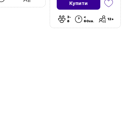
Купити
3-
<
12+
8
60хв.