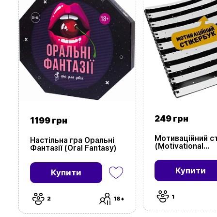
249 грн
1199 грн
Мотиваційний с
Настільна гра Оральні
(Motivational
Фантазії (Oral Fantasy)
stickerbook)
Купити
Купити
1
2
18+