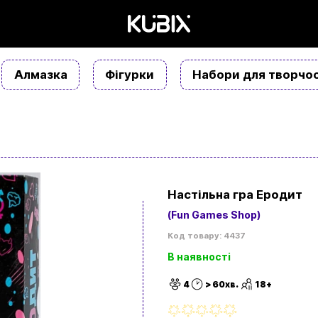
Алмазка
Фігурки
Набори для творчос
Настільна гра Еродит
(Fun Games Shop)
Код товару: 4437
В наявності
4
> 60хв.
18+