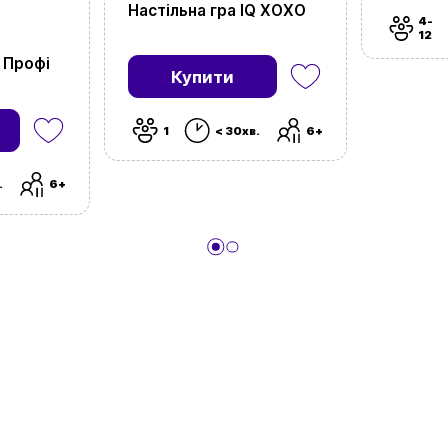
Настільна гра IQ XOXO
4-
12
Q Профі
Купити
1
< 30хв.
6+
.
6+