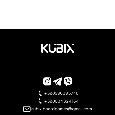
+380996393746
+380634324164
kubix.boardgames@gmail.com