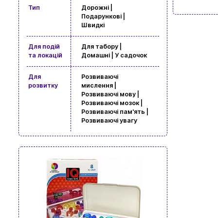
Тип
Дорожні |
Подарункові |
Швидкі
Для подій
Для табору |
та локацій
Домашні | У садочок
Для
Розвиваючі
розвитку
мислення |
Розвиваючі мову |
Розвиваючі мозок |
Розвиваючі пам'ять |
Розвиваючі увагу