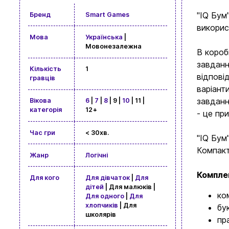
"IQ Бум
Бренд
Smart Games
викорис
Мова
Українська
|
Мовонезалежна
В короб
завданн
Кількість
1
відпові
гравців
варіант
завданн
Вікова
6
|
7
|
8
| 9 |
10
| 11 |
категорія
12+
- це пр
Час гри
< 30хв.
"IQ Бум
Компакт
Жанр
Логічні
Комплек
Для кого
Для дівчаток
|
Для
дітей
| Для малюків |
ко
Для одного
|
Для
хлопчиків
| Для
бу
школярів
пр