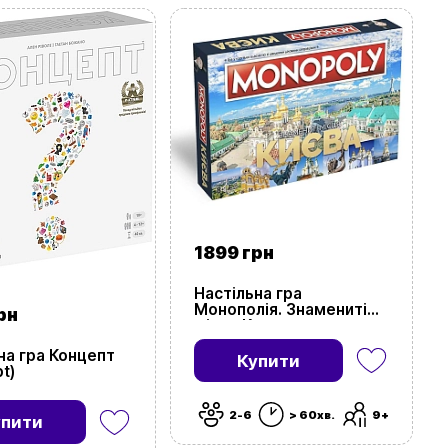
1899 грн
Настільна гра
Монополія. Знамениті
рн
місця Києва
на гра Концепт
Купити
t)
2-6
> 60хв.
9+
упити