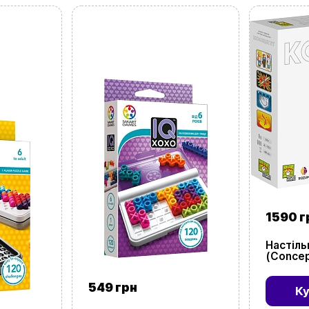
1590 г
Настіль
(Concep
549 грн
К