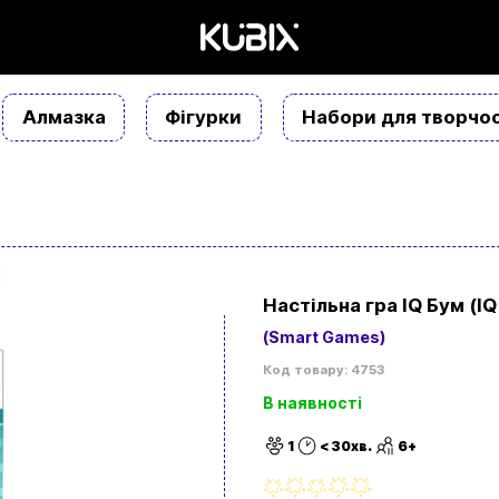
Алмазка
Фігурки
Набори для творчос
Настільна гра IQ Бум (IQ 
(Smart Games)
Код товару: 4753
В наявності
1
< 30хв.
6+