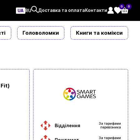
0
0
Доставка та оплата
Контакти
UA
ㅤRU
ті
Головоломки
Книги та комікси
Fit)
За тарифами
Відділення
перевізника
За тарифами
Поштомат