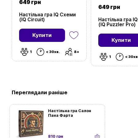
649 грн
649 грн
Настільна гра IQ Схеми
(IQ Circuit)
Настільна гра I
(IQ Puzzler Pro)
Купити
Купити
1
< 30хв.
8+
1
< 30хв
Переглядали раніше
Настільна гра Салон
Пана Фарта
810 грн