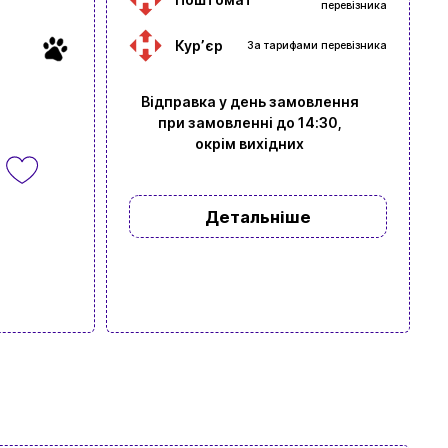
перевізника
Курʼєр
За тарифами перевізника
Відправка у день замовлення
при замовленні до 14:30,
окрім вихідних
Детальніше