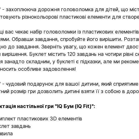
" - захоплююча дорожня головоломка для дітей, що містит
товують різнокольорові пластикові елементи для створен
ці вас чекає набір головоломки із пластикових елементів 
ями. Обравши завдання, спробуйте його вирішити. Розта
дно до завдання. Зверніть увагу, що кожен елемент двос
и вирішення. Буклет містить 120 завдань на чотири рівні
я занадто складним, у буклеті є підказки, але ми реком
иносить особливе задоволення!
" - чудовий подарунок для вашої дитини, який сприятиме 
ний розмір гри дозволить дитині взяти її з собою в доро
тація настільної гри "IQ Бум (IQ Fit)":
мплект пластикових 3D елементів
клет завдань
авила