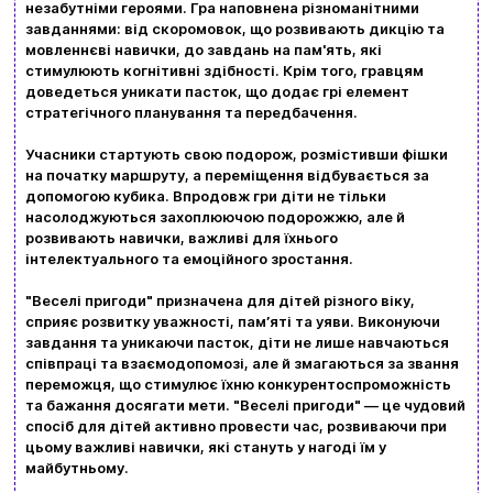
незабутніми героями. Гра наповнена різноманітними
Доставка та оплата
завданнями: від скоромовок, що розвивають дикцію та
мовленнєві навички, до завдань на пам'ять, які
Новини та статті
стимулюють когнітивні здібності. Крім того, гравцям
доведеться уникати пасток, що додає грі елемент
Повернення та обмін товарів
стратегічного планування та передбачення.
Ваш кошик зараз порожній
Політика конфіденційності
Учасники стартують свою подорож, розмістивши фішки
на початку маршруту, а переміщення відбувається за
Контакти
Перегляньте асортимент нашого магазину і ви
допомогою кубика. Впродовж гри діти не тільки
насолоджуються захоплюючою подорожжю, але й
обовʼязково знайдете щось цікавеньке
розвивають навички, важливі для їхнього
інтелектуального та емоційного зростання.
+380996393746
"Веселі пригоди" призначена для дітей різного віку,
+380634324164
сприяє розвитку уважності, пам’яті та уяви. Виконуючи
завдання та уникаючи пасток, діти не лише навчаються
Замовити дзвінок
співпраці та взаємодопомозі, але й змагаються за звання
переможця, що стимулює їхню конкурентоспроможність
kubix.boardgames@gmail.com
та бажання досягати мети. "Веселі пригоди" — це чудовий
спосіб для дітей активно провести час, розвиваючи при
цьому важливі навички, які стануть у нагоді їм у
Мова сайту:
майбутньому.
UA
ㅤRU