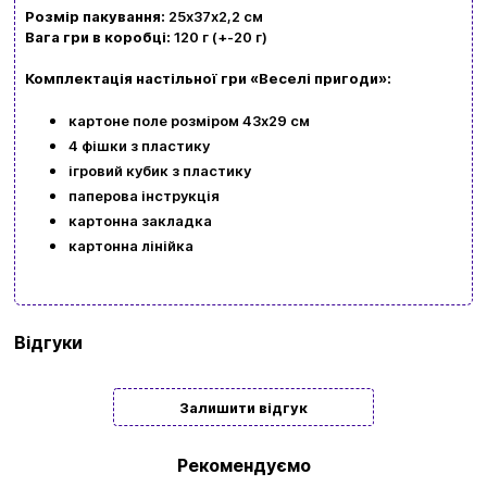
Розмір пакування:
25х37х2,2 см
Вага гри в коробці:
120 г (+-20 г)
Комплектація настільної гри «Веселі пригоди»:
картоне поле розміром 43х29 см
4 фішки з пластику
ігровий кубик з пластику
паперова інструкція
картонна закладка
картонна лінійка
Бренд
Strateg
Відгуки
Мова
Українська
Залишити відгук
Кількість
2 | 3 | 4
гравців
Рекомендуємо