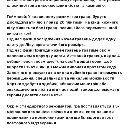
класичної гри з високою швидкістю та кампанію.
Геймплей: У класичному режимі гри гравці будуть
досліджувати ліс з понад 20 плитами. На кінці кожного
лісу з'явиться бос і гравці повинні його перемогти, щоб
виграти гру!
Під час фази Дослідження кожен гравець додає одну
плиту до Лісу, зростаючи його розміри.
Вхід
Реєстрація
Під час фази Пригоди кожен гравець гратиме своїм
персонажем в порядку черги. Активний гравець кидає 4
кубики героя і розміщує їх на своїй дошці героя, щоб
Бренди
вибрати і знати, які дії можна виконати протягом ходу.
Залежно від результатів кидка кубиків гравці отримують
переміщення, спеціальні дії та унікальні можливості!
Доставка та оплата
Картки здобуття здобичі, вбиваючи монстрів або
знаходжуючи в лісі та під час подій, також допоможуть
Новини та статті
героям досягти своєї мети!
Повернення та обмін товарів
Окрім стандартного режиму гри, гра поставляється з 5-
Ваш кошик зараз порожній
місіонною кампанією з різними цілями, спеціальними
Політика конфіденційності
правилами та компонентами для ще більшої вартості
повторного відтворення.
Контакти
Перегляньте асортимент нашого магазину і ви