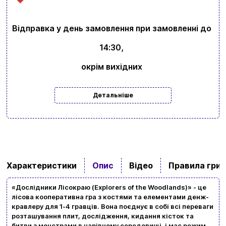
Відправка у день замовлення при замовленні до
14:30,
окрім вихідних
Детальніше
Характеристики
Опис
Відео
Правила гри
«Дослідники Лісокраю (Explorers of the Woodlands)» - це
лісова кооперативна гра з костями та елементами денж-
кравлеру для 1-4 гравців. Вона поєднує в собі всі переваги
розташування плит, дослідження, кидання кісток та
битви з монстрами в чарівному середовищі, і має режим