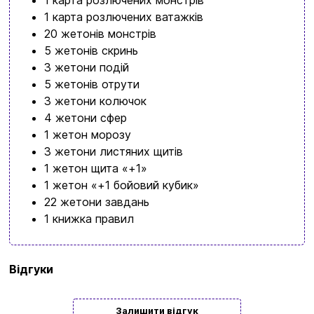
1 карта розлючених ватажків
20 жетонів монстрів
5 жетонів скринь
3 жетони подій
5 жетонів отрути
3 жетони колючок
4 жетони сфер
1 жетон морозу
3 жетони листяних щитів
1 жетон щита «+1»
1 жетон «+1 бойовий кубик»
22 жетони завдань
1 книжка правил
Бренд
Geekach Games
Відгуки
Мова
Українська
Залишити відгук