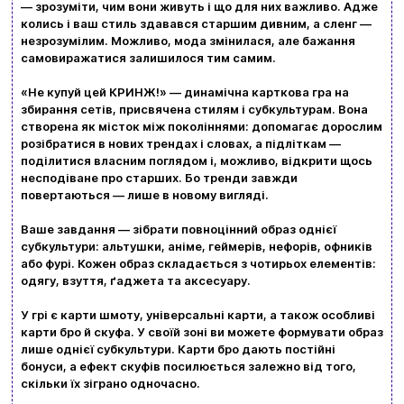
— зрозуміти, чим вони живуть і що для них важливо. Адже
колись і ваш стиль здавався старшим дивним, а сленг —
Бренди
незрозумілим. Можливо, мода змінилася, але бажання
самовиражатися залишилося тим самим.
Доставка та оплата
«Не купуй цей КРИНЖ!» — динамічна карткова гра на
збирання сетів, присвячена стилям і субкультурам. Вона
Новини та статті
створена як місток між поколіннями: допомагає дорослим
розібратися в нових трендах і словах, а підліткам —
Повернення та обмін товарів
поділитися власним поглядом і, можливо, відкрити щось
Ваш кошик зараз порожній
несподіване про старших. Бо тренди завжди
Політика конфіденційності
повертаються — лише в новому вигляді.
Контакти
Перегляньте асортимент нашого магазину і ви
Ваше завдання — зібрати повноцінний образ однієї
субкультури: альтушки, аніме, геймерів, нефорів, офників
обовʼязково знайдете щось цікавеньке
або фурі. Кожен образ складається з чотирьох елементів:
одягу, взуття, ґаджета та аксесуару.
+380996393746
У грі є карти шмоту, універсальні карти, а також особливі
+380634324164
карти бро й скуфа. У своїй зоні ви можете формувати образ
лише однієї субкультури. Карти бро дають постійні
Замовити дзвінок
бонуси, а ефект скуфів посилюється залежно від того,
скільки їх зіграно одночасно.
kubix.boardgames@gmail.com