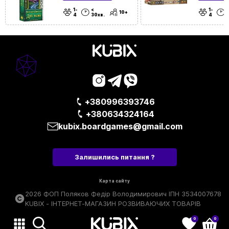
1-
<
1-
Для подій
Для табору | Домашні | У офіс
10+
4
30хв.
4
та локацій
+380996393746
+380634324164
kubix.boardgames@gmail.com
Залишились питання ?
Карта сайту
2026 ФОП Поляков Федір Володимирович ІПН 3534007678
KUBIX - ІНТЕРНЕТ-МАГАЗИН РОЗВИВАЮЧИХ ТОВАРІВ
0
0