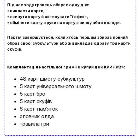
Під час ходу гравець обирає одну дію:
• викласти карти,
Мова сайту:
• скинути карту й активувати її ефект,
UA
ㅤRU
• обміняти карту з руки на карту з ринку або з колоди.
Партія завершується, коли хтось першим збирає повний
образ своєї субкультури або ж викладає одразу три карти
скуфів.
Комплектація настільної гри «Не купуй цей КРИНЖ!»:
48 карт шмоту субкультур
5 карт універсального шмоту
5 карт бро
5 карт скуфів
6 карт-пам'яток
словник олда
правила гри