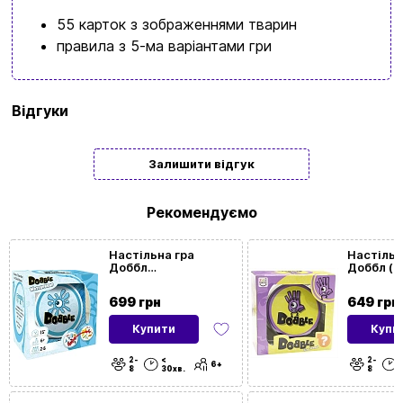
55 карток з зображеннями тварин
правила з 5-ма варіантами гри
Бренд
Asmodee
Відгуки
Мова
Українська
Залишити відгук
Кількість
2 | 3 | 4 | 5 | 6 | 7 | 8
гравців
Рекомендуємо
Вікова
6
|
7
|
8
| 9 |
10
| 11 | 12+
Настільна гра
Настільн
Доббл
Доббл (D
категорія
Водонепроникний
Spot It!)
(Dobble Waterproof)
699 грн
649 грн
Час гри
< 30хв.
Купити
Купи
2-
<
2-
Посилання
https://
6+
8
30хв.
8
на BGG