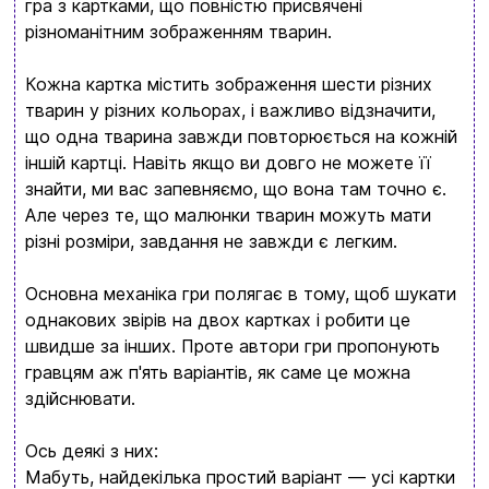
гра з картками, що повністю присвячені
різноманітним зображенням тварин.
Кожна картка містить зображення шести різних
тварин у різних кольорах, і важливо відзначити,
що одна тварина завжди повторюється на кожній
іншій картці. Навіть якщо ви довго не можете її
Вхід
Реєстрація
знайти, ми вас запевняємо, що вона там точно є.
Але через те, що малюнки тварин можуть мати
Бренди
різні розміри, завдання не завжди є легким.
Доставка та оплата
Основна механіка гри полягає в тому, щоб шукати
однакових звірів на двох картках і робити це
Новини та статті
швидше за інших. Проте автори гри пропонують
Повернення та обмін товарів
гравцям аж п'ять варіантів, як саме це можна
Ваш кошик зараз порожній
здійснювати.
Політика конфіденційності
Ось деякі з них:
Контакти
Перегляньте асортимент нашого магазину і ви
Мабуть, найдекілька простий варіант — усі картки