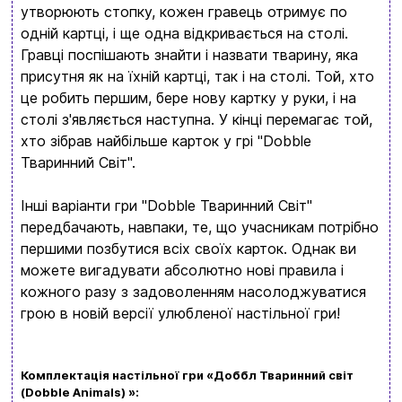
обовʼязково знайдете щось цікавеньке
утворюють стопку, кожен гравець отримує по
одній картці, і ще одна відкривається на столі.
+380996393746
Гравці поспішають знайти і назвати тварину, яка
+380634324164
присутня як на їхній картці, так і на столі. Той, хто
це робить першим, бере нову картку у руки, і на
Замовити дзвінок
столі з'являється наступна. У кінці перемагає той,
хто зібрав найбільше карток у грі "Dobble
kubix.boardgames@gmail.com
Тваринний Світ".
Мова сайту:
Інші варіанти гри "Dobble Тваринний Світ"
UA
ㅤRU
передбачають, навпаки, те, що учасникам потрібно
першими позбутися всіх своїх карток. Однак ви
можете вигадувати абсолютно нові правила і
кожного разу з задоволенням насолоджуватися
грою в новій версії улюбленої настільної гри!
Комплектація настільної гри «Доббл Тваринний світ
(Dobble Animals) »: