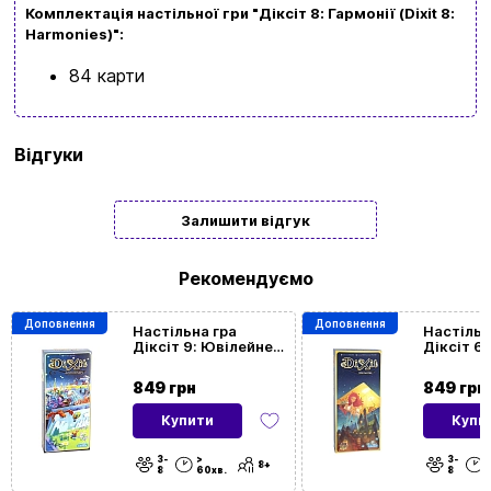
Комплектація настільної гри "Діксіт 8: Гармонії (Dixit 8:
Harmonies)
":
84 карти
Бренд
Ігромаг
Відгуки
Мова
Українська
| Мовонезалежна
Залишити відгук
Кількість
3 | 4 | 5 | 6 | 7 | 8
гравців
Рекомендуємо
Доповнення
Доповнення
Вікова
8
| 9 |
10
| 11 | 12+
Настільна гра
Настільн
Діксіт 9: Ювілейне
Діксіт 6
категорія
видання (Dixit 9:
(Dixit 6:
Anniversary)
849 грн
849 грн
Час гри
< 60хв. | > 60хв.
Купити
Купи
3-
>
3-
Посилання
https://
8+
8
60хв.
8
на BGG