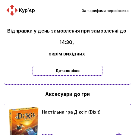
Курʼєр
За тарифами перевізника
Відправка у день замовлення при замовленні до
14:30,
окрім вихідних
Детальніше
Вхід
Реєстрація
Аксесуари до гри
Бренди
Доставка та оплата
Настільна гра Діксіт (Dixit)
Новини та статті