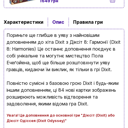
1649 грн
Повернення та обмін товарів
Ваш кошик зараз порожній
Політика конфіденційності
Характеристики
Опис
Правила гри
Контакти
Перегляньте асортимент нашого магазину і ви
Пориньте ще глибше в уяву з найновішим
обовʼязково знайдете щось цікавеньке
доповненням до хіта Dixit з Діксіт 8: Гармонії (Dixit
+380996393746
8: Harmonies) Це останнє доповнення поєднує в
собі унікальне та могутнє мистецтво Пола
+380634324164
Ечеґойена, щоб ще більше розштовхнути уяву
Замовити дзвінок
гравців, кидаючи їм виклик, як тільки в грі Dixit.
kubix.boardgames@gmail.com
Повністю сумісні з базовою грою Dixit і будь-яким
іншим доповненням, ці 84 нові картки зображень
Мова сайту:
розширюють можливість відтворення та
UA
ㅤRU
задоволення, якими відома гра Dixit.
Увага! Це доповнення до основної гри "
Діксіт (Dixit) або
Діксіт Одіссея (Dixit Odyssey)"