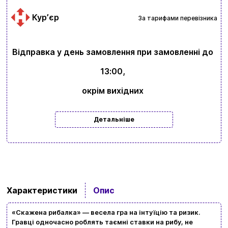
Курʼєр
За тарифами перевізника
Відправка у день замовлення при замовленні до
13:00,
окрім вихідних
Детальніше
Вхід
Реєстрація
Бренди
Доставка та оплата
Характеристики
Опис
Новини та статті
«Скажена рибалка» — весела гра на інтуїцію та ризик.
Повернення та обмін товарів
Гравці одночасно роблять таємні ставки на рибу, не