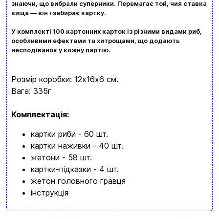
Ваш кошик зараз порожній
знаючи, що вибрали суперники. Перемагає той, чия ставка
Політика конфіденційності
вища — він і забирає картку.
Контакти
У комплекті 100 картонних карток із різними видами риб,
Перегляньте асортимент нашого магазину і ви
особливими ефектами та хитрощами, що додають
обовʼязково знайдете щось цікавеньке
несподіванок у кожну партію.
+380996393746
Розмір коробки: 12х16х6 см.
+380634324164
Вага: 335г
Замовити дзвінок
Комплектація:
kubix.boardgames@gmail.com
картки риби - 60 шт.
картки наживки - 40 шт.
Мова сайту:
жетони - 58 шт.
UA
ㅤRU
картки-підказки - 4 шт.
жетон головного гравця
інструкція
Бренд
Strateg