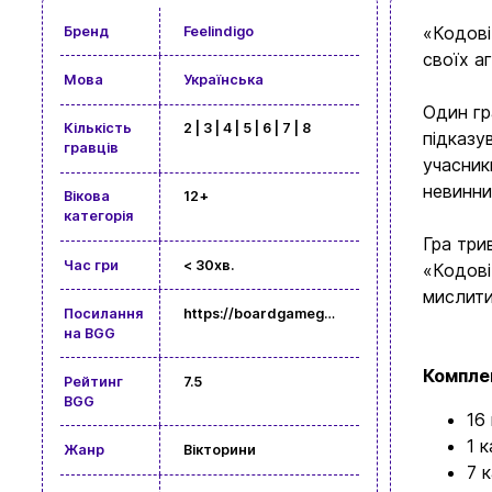
«Кодові
Бренд
Feelindigo
своїх а
Мова
Українська
Один гр
Кількість
2 | 3 | 4 | 5 | 6 | 7 | 8
підказу
гравців
учасник
невинни
Вікова
12+
категорія
Гра три
Час гри
< 30хв.
«Кодові
мислити
Посилання
https://boardgamegeek.com/boardgame/178900/codenames
на BGG
Комплек
Рейтинг
7.5
BGG
16
1 
Жанр
Вікторини
7 