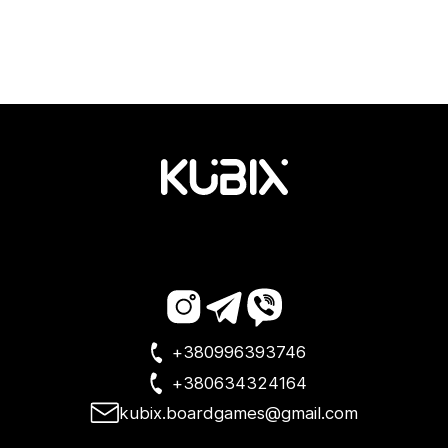
+380996393746
+380634324164
kubix.boardgames@gmail.com