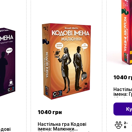
1040 г
Настіль
імена: Г
(Coden
К
1040 грн
2-
Настільна гра Кодові
8
імена: Малюнки
одові