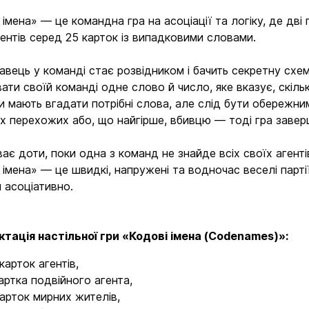
 імена» — це командна гра на асоціації та логіку, де дв
гентів серед 25 карток із випадковими словами.
авець у команді стає розвідником і бачить секретну схе
вати своїй команді одне слово й число, яке вказує, скільк
и мають вгадати потрібні слова, але слід бути обережни
х перехожих або, що найгірше, вбивцю — тоді гра заве
ває доти, поки одна з команд не знайде всіх своїх агент
 імена» — це швидкі, напружені та водночас веселі партії,
 асоціативно.
тація настільної гри «Кодові імена (Codenames)»:
 карток агентів,
картка подвійного агента,
карток мирних жителів,