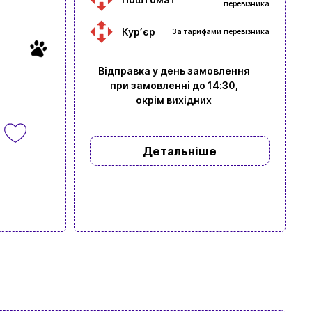
перевізника
Курʼєр
За тарифами перевізника
Відправка у день замовлення
при замовленні до 14:30,
окрім вихідних
Детальніше