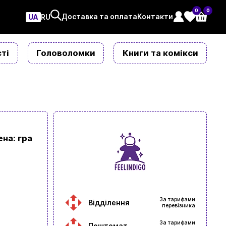
0
0
Доставка та оплата
Контакти
UA
ㅤRU
ті
Головоломки
Книги та комікси
ена: гра
За тарифами
Відділення
перевізника
За тарифами
Поштомат