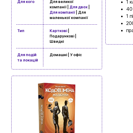
1 к
Для кого
Для великої
компанії |
Для двох
|
40
Для компанії
| Для
1 
маленької компанії
20
пр
Тип
Карткові
|
Подарункові |
Швидкі
Для подій
Домашні | У офіс
та локацій