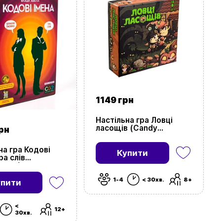
1149 грн
Настільна гра Ловці
ласощів (Candy
рн
Hunters)
на гра Кодові
Купити
ра слів
ames)
1-4
< 30хв.
8+
упити
<
12+
30хв.