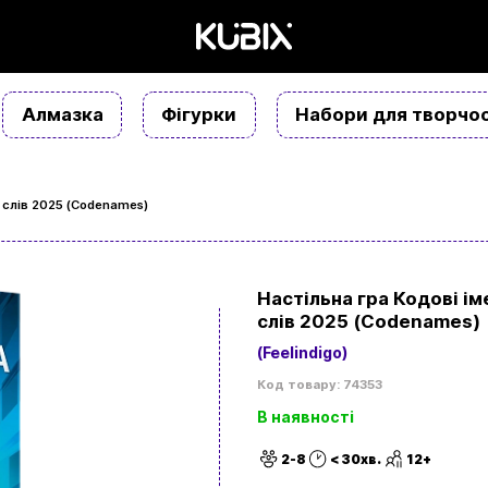
Алмазка
Фігурки
Набори для творчос
а слів 2025 (Codenames)
Настільна гра Кодові ім
слів 2025 (Codenames)
(Feelindigo)
Код товару: 74353
В наявності
2-8
< 30хв.
12+