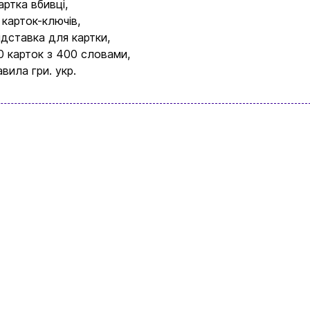
артка вбивці,
 карток-ключів,
підставка для картки,
0 карток з 400 словами,
авила гри. укр.
Вхід
Реєстрація
Бренди
Доставка та оплата
Новини та статті