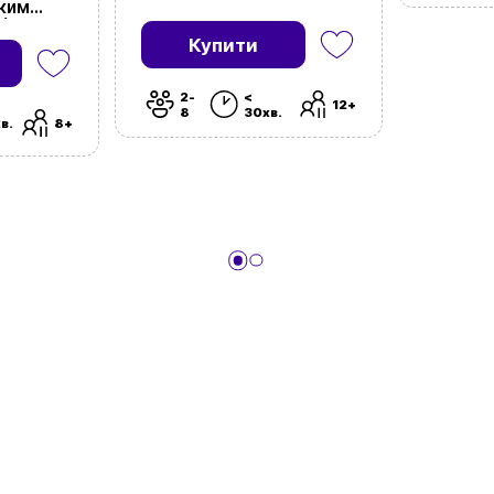
(Codenames: Pictures)
оким
+)
eep
Купити
2-
<
12+
8
30хв.
в.
8+