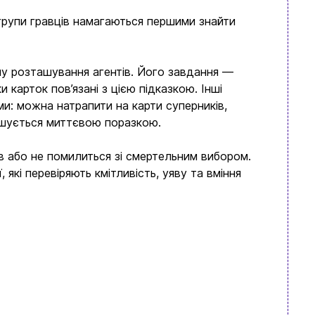
і групи гравців намагаються першими знайти
му розташування агентів. Його завдання —
и карток пов’язані з цією підказкою. Інші
ми: можна натрапити на карти суперників,
ршується миттєвою поразкою.
ів або не помилиться зі смертельним вибором.
 які перевіряють кмітливість, уяву та вміння