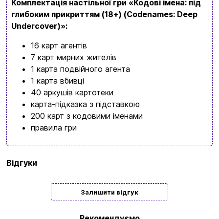
Комплектація настільної гри «Кодові імена: під
Замовити дзвінок
глибоким прикриттям (18+) (Codenames: Deep
kubix.boardgames@gmail.com
Undercover)
»:
16 карт агентів
Мова сайту:
7 карт мирних жителів
UA
ㅤRU
1 карта подвійного агента
1 карта вбивці
40 аркушів картотеки
карта-підказка з підставкою
200 карт з кодовими іменами
правила гри
Бренд
Feelindigo
Відгуки
Мова
Українська
Залишити відгук
Кількість
4 | 5 | 6 | 7 | 8
гравців
Рекомендуємо