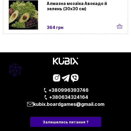
Алмазна мозаїка Авокадо й
Для подій
Домашні | На день народження | На дівич-
зелень (30х30 см)
та локацій
вечір | На корпоратив | У офіс
364 грн
+380996393746
+380634324164
kubix.boardgames@gmail.com
Залишились питання ?