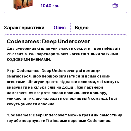
1040 грн
Вхід
Реєстрація
Характеристики
Опис
Відео
Бренди
Codenames: Deep Undercover
Доставка та оплата
Два суперницькі шпигуни знають секретні ідентифікації
Новини та статті
25 агентів. Їхні партнери знають агентів тільки за їхніми
КОДОВИМИ ІМЕНАМИ.
Повернення та обмін товарів
У грі Codenames: Deep Undercover дві команди
Ваш кошик зараз порожній
змагаються, щоб першою зв'язатися зі всіма своїми
Політика конфіденційності
агентами. Шпигуни дають підказки словами, які можуть
вказувати на кілька слів на дошці. Їхні партнери
Контакти
Перегляньте асортимент нашого магазину і ви
намагаються вгадати слова правильного кольору,
уникаючи тих, що належать суперницькій команді. І всі
обовʼязково знайдете щось цікавеньке
хочуть уникати асасина.
+380996393746
'Codenames: Deep Undercover' можна грати як самостійну
+380634324164
гру або поєднувати її з іншими версіями Codenames.