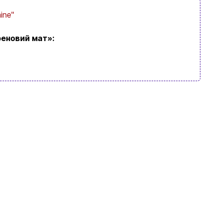
ine"
реновий мат»: