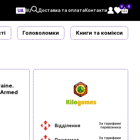
0
0
Доставка та оплата
Контакти
UA
ㅤRU
ті
Головоломки
Книги та комікси
aine.
 Armed
За тарифами
Відділення
перевізника
За тарифами
Поштомат