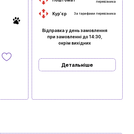
перевізника
Курʼєр
За тарифами перевізника
Відправка у день замовлення
при замовленні до 14:30,
окрім вихідних
Детальніше