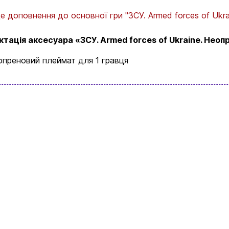
Це доповнення до основної гри "ЗСУ. Armed forces of Ukra
тація аксесуара «ЗСУ. Armed forces of Ukraine. Неоп
опреновий плеймат для 1 гравця
Вхід
Реєстрація
Бренди
Доставка та оплата
Новини та статті