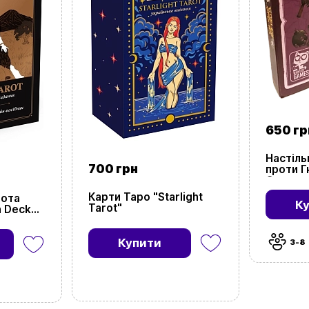
650 гр
Настіль
700 грн
проти Г
Gnomes
Карти Таро "Starlight
лота
К
Tarot"
n Deck
Купити
3-8