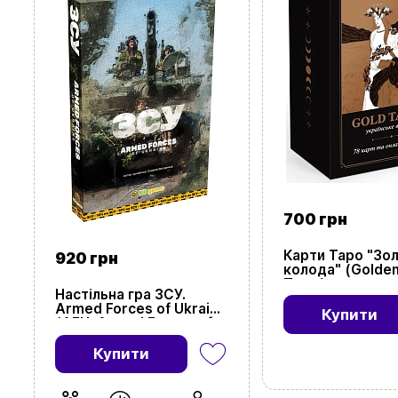
700 грн
Карти Таро "Зо
920 грн
колода" (Golde
Tarot)
Настільна гра ЗСУ.
Armed Forces of Ukraine
Купити
(AFU: Armed Forces of
Ukraine)
Купити