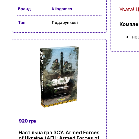
Увага! 
Бренд
Kilogames
Тип
Подарункові
Комплек
не
920 грн
Настільна гра ЗСУ. Armed Forces
of Ukraine (AFU: Armed Forces of