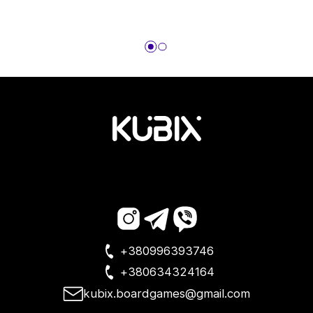
+380996393746
+380634324164
kubix.boardgames@gmail.com