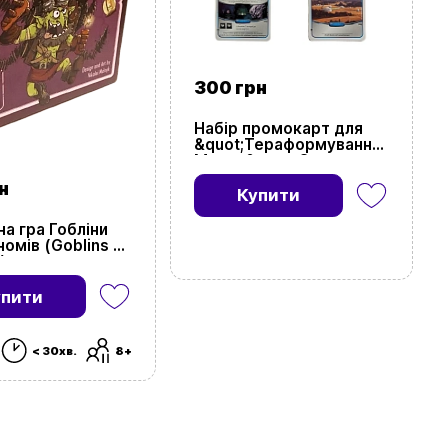
300 грн
Набір промокарт для
&quot;Тераформування
Марса&quot; Season
2021 (5 шт.)
н
Купити
на гра Гобліни
номів (Goblins vs
)
упити
< 30хв.
8+