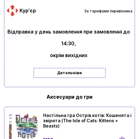
Курʼєр
За тарифами перевізника
Відправка у день замовлення при замовленні до
14:30,
окрім вихідних
Вхід
Реєстрація
Детальніше
Бренди
Доставка та оплата
Аксесуари до гри
Новини та статті
Повернення та обмін товарів
Настільна гра Острів котів: Кошенята і
звірята (The Isle of Cats: Kittens +
Ваш кошик зараз порожній
Beasts)
Політика конфіденційності