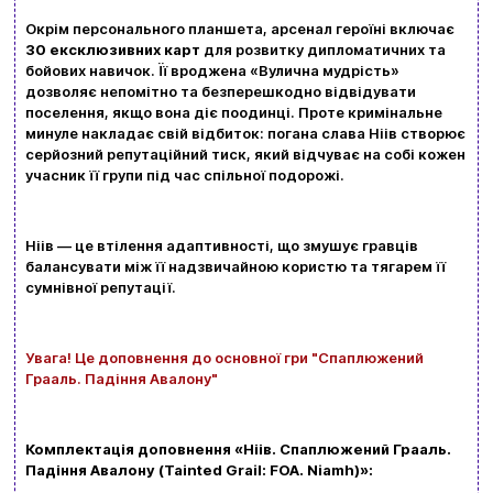
Контакти
Перегляньте асортимент нашого магазину і ви
Окрім персонального планшета, арсенал героїні включає
30 ексклюзивних карт
для розвитку дипломатичних та
обовʼязково знайдете щось цікавеньке
бойових навичок. Її вроджена
«Вулична мудрість»
дозволяє непомітно та безперешкодно відвідувати
+380996393746
поселення, якщо вона діє поодинці. Проте кримінальне
минуле накладає свій відбиток: погана слава Ніів створює
+380634324164
серйозний репутаційний тиск, який відчуває на собі кожен
учасник її групи під час спільної подорожі.
Замовити дзвінок
kubix.boardgames@gmail.com
Ніів — це втілення адаптивності, що змушує гравців
балансувати між її надзвичайною користю та тягарем її
Мова сайту:
сумнівної репутації.
UA
ㅤRU
Увага! Це доповнення до основної гри "Спаплюжений
Грааль. Падіння Авалону"
Комплектація доповнення «Ніів. Спаплюжений Грааль.
Падіння Авалону (Tainted Grail: FOA. Niamh)
»: