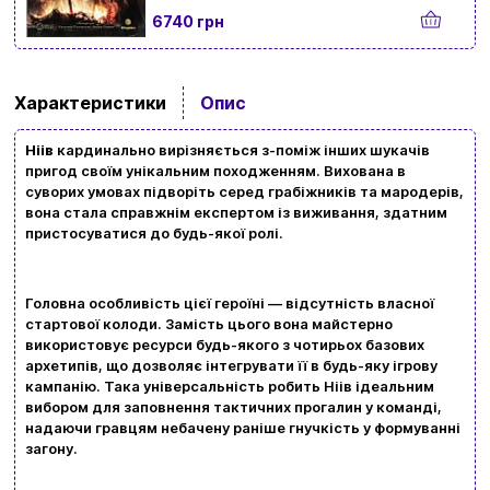
6740 грн
Характеристики
Опис
Ніів
кардинально вирізняється з-поміж інших шукачів
пригод своїм унікальним походженням. Вихована в
суворих умовах підворіть серед грабіжників та мародерів,
вона стала справжнім експертом із виживання, здатним
Вхід
Реєстрація
пристосуватися до будь-якої ролі.
Бренди
Головна особливість цієї героїні — відсутність власної
стартової колоди. Замість цього вона майстерно
Доставка та оплата
використовує ресурси будь-якого з чотирьох базових
архетипів, що дозволяє інтегрувати її в будь-яку ігрову
Новини та статті
кампанію. Така універсальність робить Ніів ідеальним
вибором для заповнення тактичних прогалин у команді,
Повернення та обмін товарів
надаючи гравцям небачену раніше гнучкість у формуванні
Ваш кошик зараз порожній
загону.
Політика конфіденційності