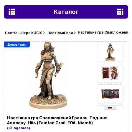
Каталог
Настільна гра Спаплюжений Гра
Настільні ігри KUBIX
Настільні ігри
Доповнення
Настільна гра Спаплюжений Грааль. Падіння
Авалону. Ніів (Tainted Grail: FOA. Niamh)
(Kilogames)