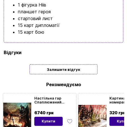
1 фігурка Ніів
планшет героя
стартовий лист
15 карт дипломатії
15 карт бою
Бренд
Kilogames
Відгуки
Мова
Українська
Залишити відгук
Кількість
1 | 2 | 3 | 4 | 5
гравців
Рекомендуємо
Вікова
12+
Настільна гар
Картина 
Спаплюжений
номерам
категорія
Грааль. Падіння
вулиця (
Авалону (Tainted
6740 грн
320 грн
Grail: The Fall of
Avalon)
Час гри
> 60хв.
Купити
Купи